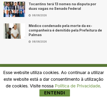
Tocantins terá 13 nomes na disputa por
duas vagas no Senado Federal
08/08/2026
Médico condenado pela morte da ex-
companheira é demitido pela Prefeitura de
Palmas
08/08/2026
Esse website utiliza cookies. Ao continuar a utilizar
Quem Somos
Fale Conosco
Política de Privacidade
este website está a dar consentimento à utilização
© 2024
Portal LJ
- Todos os direitos reservados.
de cookies. Visite nossa
Política de Privacidade
.
ENTENDI