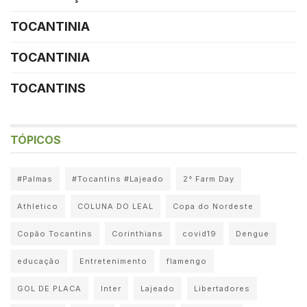
TOCANTINIA
TOCANTINIA
TOCANTINS
TÓPICOS
#Palmas
#Tocantins #Lajeado
2° Farm Day
Athletico
COLUNA DO LEAL
Copa do Nordeste
Copão Tocantins
Corinthians
covid19
Dengue
educação
Entretenimento
flamengo
GOL DE PLACA
Inter
Lajeado
Libertadores