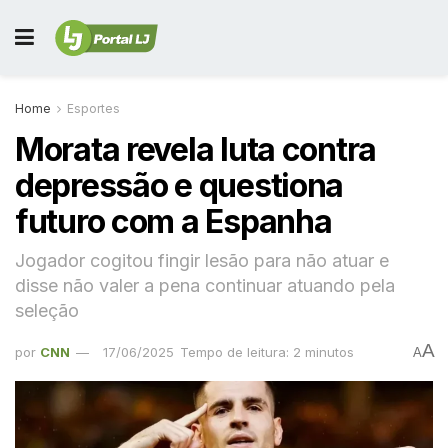
Home
Esportes
Morata revela luta contra
depressão e questiona
futuro com a Espanha
Jogador cogitou fingir lesão para não atuar e
disse não valer a pena continuar atuando pela
seleção
A
por
CNN
17/06/2025
Tempo de leitura: 2 minutos
A