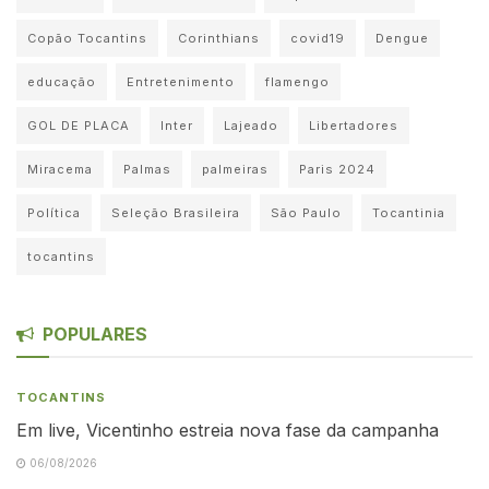
Copão Tocantins
Corinthians
covid19
Dengue
educação
Entretenimento
flamengo
GOL DE PLACA
Inter
Lajeado
Libertadores
Miracema
Palmas
palmeiras
Paris 2024
Política
Seleção Brasileira
São Paulo
Tocantinia
tocantins
POPULARES
TOCANTINS
Em live, Vicentinho estreia nova fase da campanha
06/08/2026