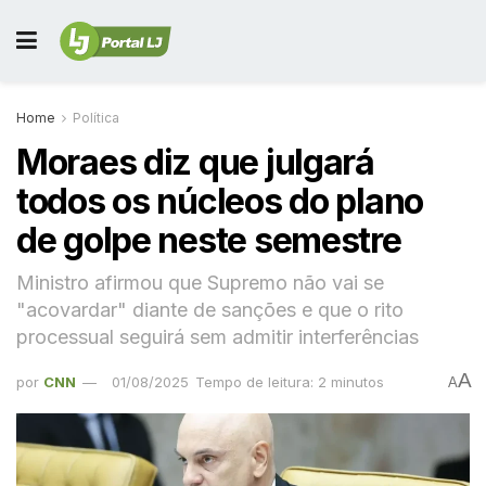
Home
Política
Moraes diz que julgará
todos os núcleos do plano
de golpe neste semestre
Ministro afirmou que Supremo não vai se
"acovardar" diante de sanções e que o rito
processual seguirá sem admitir interferências
A
por
CNN
01/08/2025
Tempo de leitura: 2 minutos
A