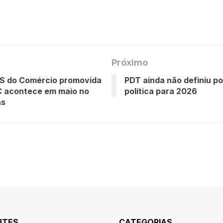
Próximo
S do Comércio promovida
PDT ainda não definiu p
C acontece em maio no
política para 2026
ns
NTES
CATEGORIAS