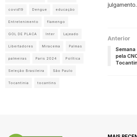
julgamento.
covid19
Dengue
educação
Entretenimento
flamengo
GOL DE PLACA
Inter
Lajeado
Anterior
Libertadores
Miracema
Palmas
Semana 
pela CN
palmeiras
Paris 2024
Política
Tocanti
Seleção Brasileira
São Paulo
Tocantinia
tocantins
MAIS RECE