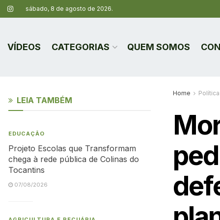
sábado, 8 de agosto de 2026.
VÍDEOS
CATEGORIAS
QUEM SOMOS
CON
Home
Política
LEIA TAMBÉM
Mor
EDUCAÇÃO
ped
Projeto Escolas que Transformam
chega à rede pública de Colinas do
Tocantins
def
07/08/2026
pla
AGRICULTURA E PECUÁRIA