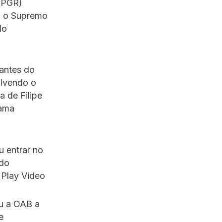
 (PGR)
o, o Supremo
do
antes do
olvendo o
 de Filipe
rama
 entrar no
ado
.Play Video
ou a OAB a
e