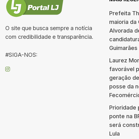
Prefeita T
maioria da
O site que busca sempre a notícia
Alvorada d
com credibilidade e transparência.
candidatur
Guimarães
#SIGA-NOS:
Laurez Mor
favorável 
geração d
posse da n
Fecomérci
Prioridade 
ponte na 
será const
Lula