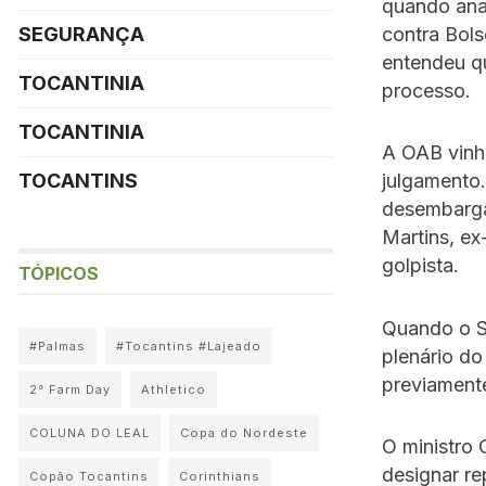
quando ana
contra Bols
SEGURANÇA
entendeu q
TOCANTINIA
processo.
TOCANTINIA
A OAB vinh
TOCANTINS
julgamento
desembarga
Martins, e
golpista.
TÓPICOS
Quando o S
#Palmas
#Tocantins #Lajeado
plenário do
previament
2° Farm Day
Athletico
COLUNA DO LEAL
Copa do Nordeste
O ministro 
designar r
Copão Tocantins
Corinthians