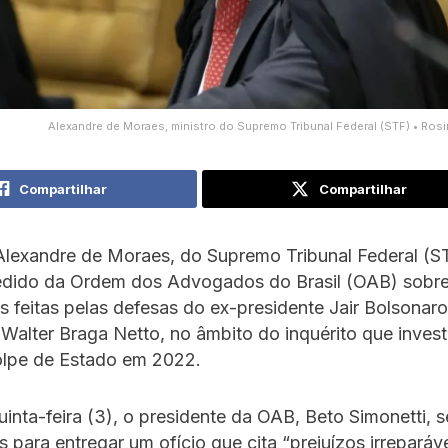
Alexandre de Moraes, ministro do Supremo Tribunal Federal (STF) • Ros
Compartilhar
Compartilhar
Alexandre de Moraes, do Supremo Tribunal Federal (S
 pedido da Ordem dos Advogados do Brasil (OAB) sobr
 feitas pelas defesas do ex-presidente Jair Bolsonaro
 Walter Braga Netto, no âmbito do inquérito que inves
olpe de Estado em 2022.
uinta-feira (3), o presidente da OAB, Beto Simonetti, s
para entregar um ofício que cita “prejuízos irreparáve