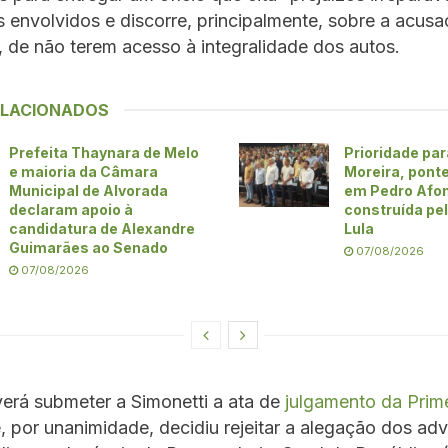
 envolvidos e discorre, principalmente, sobre a acus
de não terem acesso à integralidade dos autos.
ELACIONADOS
Prefeita Thaynara de Melo
Prioridade par
e maioria da Câmara
Moreira, pont
Municipal de Alvorada
em Pedro Afo
declaram apoio à
construída pe
candidatura de Alexandre
Lula
Guimarães ao Senado
07/08/2026
07/08/2026
erá submeter a Simonetti a ata de
julgamento da Prim
 por unanimidade, decidiu rejeitar a alegação dos a