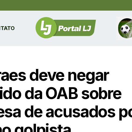
TATO
aes deve negar
ido da OAB sobre
esa de acusados p
no golpista