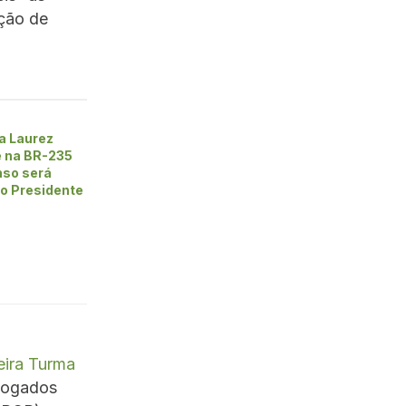
ação de
a Laurez
e na BR-235
nso será
lo Presidente
eira Turma
dvogados