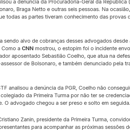
lisou a denúncia da Procuradoria-Geral da República
onaro, Braga Netto e outras seis pessoas. Na ocasiã
ue todas as partes tiveram conhecimento das provas 
a sendo alvo de cobranças desses advogados desde 
. Como a
CNN
mostrou, o estopim foi o incidente env
dor aposentado Sebastião Coelho, que atua na defesa
x-assessor de Bolsonaro, e também denunciado pela t
TF analisou a denúncia da PGR, Coelho não conseguiu
 colegiado da Primeira Turma por não ter se credenci
e. O advogado chegou a ser preso e solto em seguida
Cristiano Zanin, presidente da Primeira Turma, convid
epresentantes para acompanhar as próximas sessões d