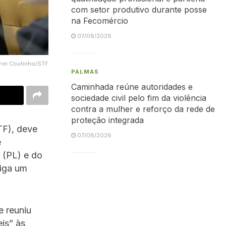
com setor produtivo durante posse
na Fecomércio
07/08/2026
inei Coutinho/STF
PALMAS
Caminhada reúne autoridades e
sociedade civil pelo fim da violência
contra a mulher e reforço da rede de
proteção integrada
TF), deve
07/08/2026
e
 (PL) e do
tiga um
e reuniu
is” às