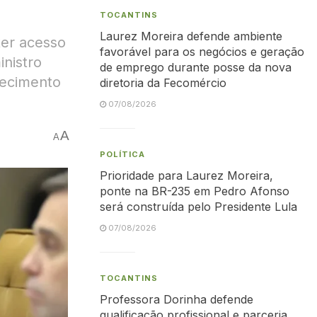
TOCANTINS
Laurez Moreira defende ambiente
ter acesso
favorável para os negócios e geração
inistro
de emprego durante posse da nova
hecimento
diretoria da Fecomércio
07/08/2026
A
A
POLÍTICA
Prioridade para Laurez Moreira,
ponte na BR-235 em Pedro Afonso
será construída pelo Presidente Lula
07/08/2026
TOCANTINS
Professora Dorinha defende
qualificação profissional e parceria