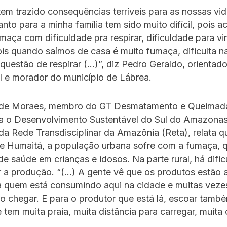
em trazido consequências terríveis para as nossas vid
nto para a minha família tem sido muito difícil, pois 
maça com dificuldade pra respirar, dificuldade para vi
ois quando saímos de casa é muito fumaça, dificulta na
a questão de respirar (…)”, diz Pedro Geraldo, orientado
l e morador do município de Lábrea.
t de Moraes, membro do GT Desmatamento e Queimad
ra o Desenvolvimento Sustentável do Sul do Amazonas
 da Rede Transdisciplinar da Amazônia (Reta), relata q
de Humaitá, a população urbana sofre com a fumaça, 
e saúde em crianças e idosos. Na parte rural, há difi
r a produção. “(…) A gente vê que os produtos estão
a quem está consumindo aqui na cidade e muitas veze
 chegar. E para o produtor que está lá, escoar tamb
e tem muita praia, muita distância para carregar, muita 