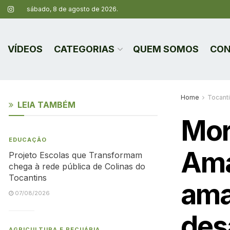
sábado, 8 de agosto de 2026.
VÍDEOS
CATEGORIAS
QUEM SOMOS
CON
Home
Tocant
LEIA TAMBÉM
Mor
EDUCAÇÃO
Ama
Projeto Escolas que Transformam
chega à rede pública de Colinas do
Tocantins
ama
07/08/2026
des
AGRICULTURA E PECUÁRIA