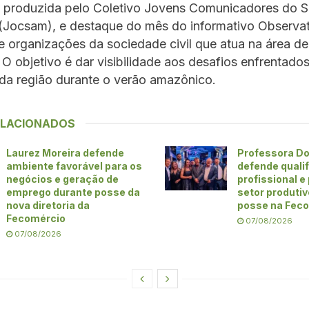
 produzida pelo Coletivo Jovens Comunicadores do S
Jocsam), e destaque do mês do informativo Observat
e organizações da sociedade civil que atua na área de 
 O objetivo é dar visibilidade aos desafios enfrentado
da região durante o verão amazônico.
ELACIONADOS
Laurez Moreira defende
Professora Do
ambiente favorável para os
defende quali
negócios e geração de
profissional e
emprego durante posse da
setor produti
nova diretoria da
posse na Fec
Fecomércio
07/08/2026
07/08/2026