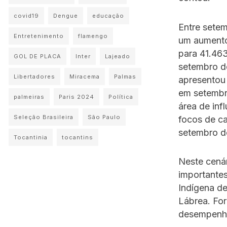
covid19
Dengue
educação
Entre sete
Entretenimento
flamengo
um aumento
para 41.46
GOL DE PLACA
Inter
Lajeado
setembro d
Libertadores
Miracema
Palmas
apresentou
em setembr
palmeiras
Paris 2024
Política
área de in
Seleção Brasileira
São Paulo
focos de c
setembro d
Tocantinia
tocantins
Neste cenár
importantes
Indígena de
Lábrea. For
desempenha