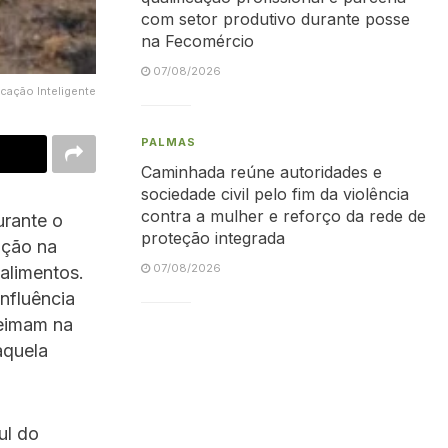
com setor produtivo durante posse
na Fecomércio
07/08/2026
cação Inteligente
PALMAS
Caminhada reúne autoridades e
sociedade civil pelo fim da violência
contra a mulher e reforço da rede de
urante o
proteção integrada
ação na
07/08/2026
 alimentos.
nfluência
ueimam na
aquela
ul do