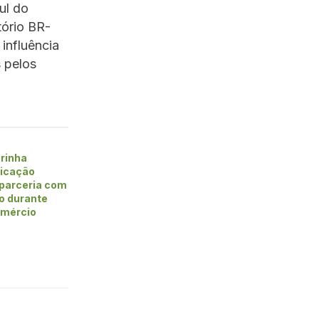
ul do
ório BR-
influência
s pelos
rinha
ficação
 parceria com
vo durante
omércio