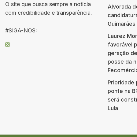
O site que busca sempre a notícia
Alvorada d
com credibilidade e transparência.
candidatur
Guimarães
#SIGA-NOS:
Laurez Mor
favorável 
geração d
posse da n
Fecomérci
Prioridade 
ponte na 
será const
Lula