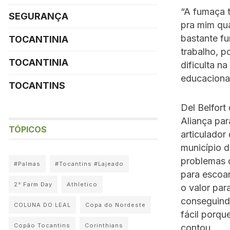
“A fumaça t
SEGURANÇA
pra mim qua
bastante fu
TOCANTINIA
trabalho, p
TOCANTINIA
dificulta n
educaciona
TOCANTINS
Del Belfor
Aliança pa
TÓPICOS
articulador
município 
problemas d
#Palmas
#Tocantins #Lajeado
para escoa
2° Farm Day
Athletico
o valor par
conseguindo
COLUNA DO LEAL
Copa do Nordeste
fácil porqu
Copão Tocantins
Corinthians
contou.