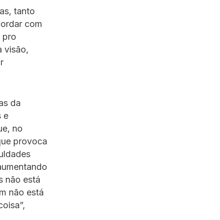
as, tanto
acordar com
r pro
 visão,
r
as da
 e
ue, no
que provoca
culdades
 aumentando
s não está
ém não está
coisa”,