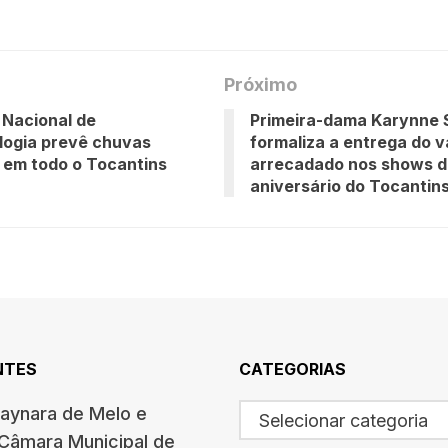
Próximo
o Nacional de
Primeira-dama Karynne 
logia prevê chuvas
formaliza a entrega do v
 em todo o Tocantins
arrecadado nos shows d
aniversário do Tocantin
NTES
CATEGORIAS
haynara de Melo e
Selecionar categoria
 Câmara Municipal de