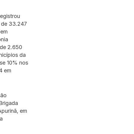
egistrou
 de 33.247
 em
nia
 de 2.650
icípios da
ase 10% nos
44 em
são
Brigada
Apurinã, em
da