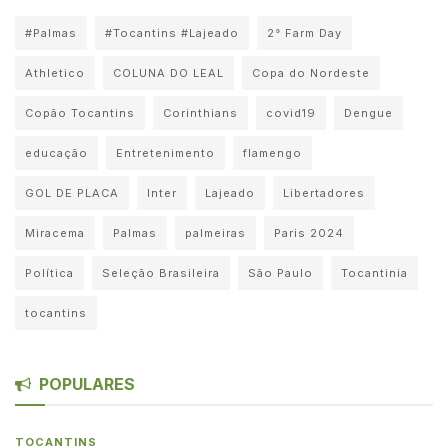
#Palmas
#Tocantins #Lajeado
2° Farm Day
Athletico
COLUNA DO LEAL
Copa do Nordeste
Copão Tocantins
Corinthians
covid19
Dengue
educação
Entretenimento
flamengo
GOL DE PLACA
Inter
Lajeado
Libertadores
Miracema
Palmas
palmeiras
Paris 2024
Política
Seleção Brasileira
São Paulo
Tocantinia
tocantins
POPULARES
TOCANTINS