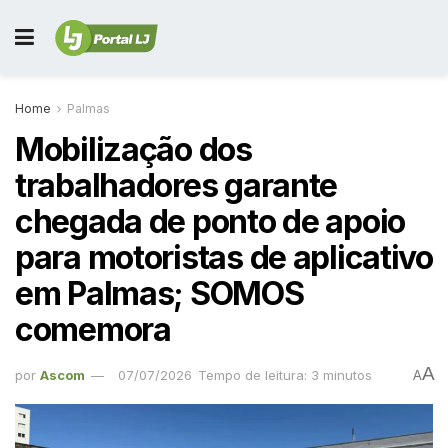
Home
Palmas
Mobilização dos
trabalhadores garante
chegada de ponto de apoio
para motoristas de aplicativo
em Palmas; SOMOS
comemora
A
por
Ascom
07/07/2026
Tempo de leitura: 3 minutos
A