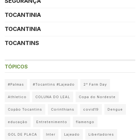
SEGURANÇA
TOCANTINIA
TOCANTINIA
TOCANTINS
TÓPICOS
#Palmas
#Tocantins #Lajeado
2° Farm Day
Athletico
COLUNA DO LEAL
Copa do Nordeste
Copão Tocantins
Corinthians
covid19
Dengue
educação
Entretenimento
flamengo
GOL DE PLACA
Inter
Lajeado
Libertadores