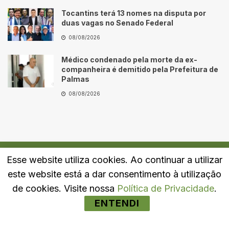
Tocantins terá 13 nomes na disputa por
duas vagas no Senado Federal
08/08/2026
Médico condenado pela morte da ex-
companheira é demitido pela Prefeitura de
Palmas
08/08/2026
Esse website utiliza cookies. Ao continuar a utilizar
Quem Somos
Fale Conosco
Política de Privacidade
este website está a dar consentimento à utilização
© 2024
Portal LJ
- Todos os direitos reservados.
de cookies. Visite nossa
Política de Privacidade
.
ENTENDI