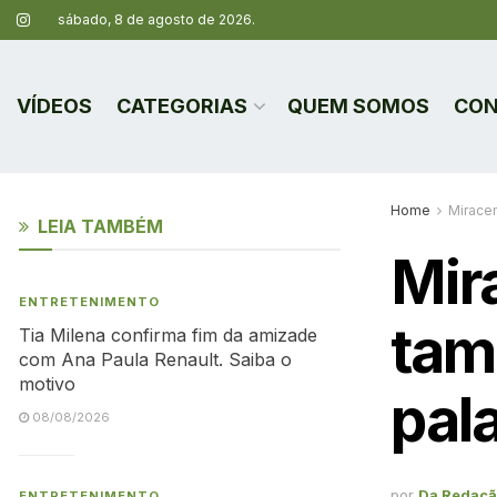
sábado, 8 de agosto de 2026.
VÍDEOS
CATEGORIAS
QUEM SOMOS
CON
Home
Mirace
LEIA TAMBÉM
Mir
ENTRETENIMENTO
tam
Tia Milena confirma fim da amizade
com Ana Paula Renault. Saiba o
motivo
pal
08/08/2026
por
Da Redaç
ENTRETENIMENTO