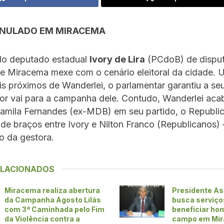
ANULADO EM MIRACEMA
do deputado estadual
Ivory de Lira
(PCdoB) de disput
de Miracema mexe com o cenário eleitoral da cidade.
 próximos de Wanderlei, o parlamentar garantiu a se
r vai para a campanha dele. Contudo, Wanderlei acabo
Camila Fernandes (ex-MDB) em seu partido, o Republi
e braços entre Ivory e Nilton Franco (Republicanos)
do da gestora.
ELACIONADOS
Miracema realiza abertura
Presidente As
da Campanha Agosto Lilás
busca serviço
com 3ª Caminhada pelo Fim
beneficiar h
da Violência contra a
campo em Mi