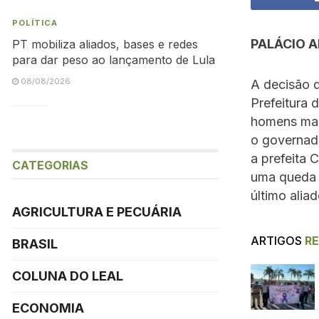
POLÍTICA
PALÁCIO 
PT mobiliza aliados, bases e redes
para dar peso ao lançamento de Lula
08/08/2026
A decisão 
Prefeitura 
homens mais
o governado
a prefeita 
CATEGORIAS
uma queda d
último alia
AGRICULTURA E PECUÁRIA
ARTIGOS
R
BRASIL
COLUNA DO LEAL
ECONOMIA