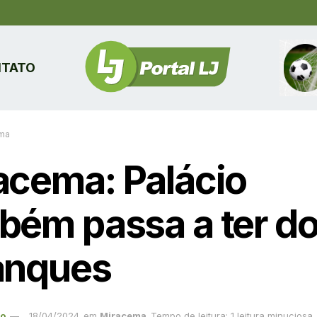
TATO
ma
acema: Palácio
bém passa a ter do
anques
ão
18/04/2024
em
Miracema
Tempo de leitura: 1 leitura minuciosa