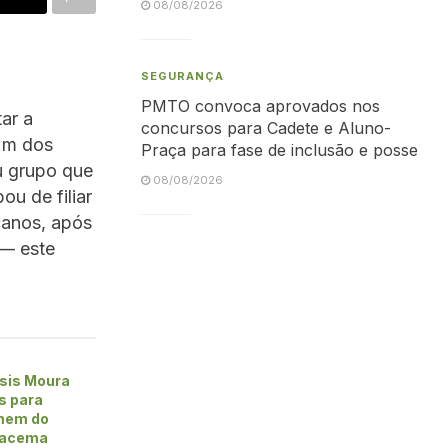
08/08/2026
SEGURANÇA
PMTO convoca aprovados nos
ar a
concursos para Cadete e Aluno-
 Um dos
Praça para fase de inclusão e posse
u grupo que
08/08/2026
u de filiar
canos, após
 — este
sis Moura
s para
omem do
racema