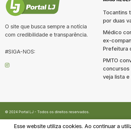
Tocantins 
por duas v
O site que busca sempre a notícia
Médico co
com credibilidade e transparência.
ex-companh
Prefeitura
#SIGA-NOS:
PMTO conv
concursos d
veja lista 
© 2024
Portal LJ
- Todos os direitos reservados.
Esse website utiliza cookies. Ao continuar a util