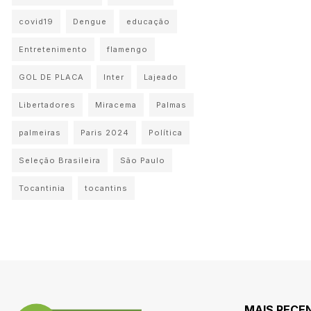
covid19
Dengue
educação
Entretenimento
flamengo
GOL DE PLACA
Inter
Lajeado
Libertadores
Miracema
Palmas
palmeiras
Paris 2024
Política
Seleção Brasileira
São Paulo
Tocantinia
tocantins
MAIS RECE