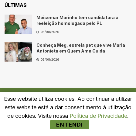
ÚLTIMAS
Moisemar Marinho tem candidatura à
reeleição homologada pelo PL
05/08/2026
Conheça Meg, estrela pet que vive Maria
Antonieta em Quem Ama Cuida
05/08/2026
Esse website utiliza cookies. Ao continuar a utilizar
Quem Somos
Fale Conosco
Política de Privacidade
este website está a dar consentimento à utilização
© 2024
Portal LJ
- Todos os direitos reservados.
de cookies. Visite nossa
Política de Privacidade
.
ENTENDI