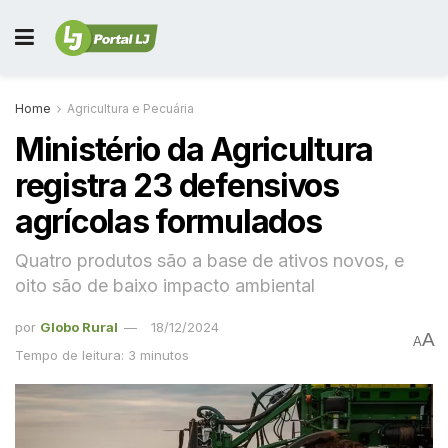
Home
Agricultura e Pecuária
Ministério da Agricultura
registra 23 defensivos
agrícolas formulados
Quatro produtos são a base de ativos novos, e
oito são de baixo impacto ambiental
por
Globo Rural
18/12/2024
A
A
Tempo de leitura: 3 minutos