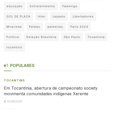
educação
Entretenimento
flamengo
GOL DE PLACA
Inter
Lajeado
Libertadores
Miracema
Palmas
palmeiras
Paris 2024
Política
Seleção Brasileira
São Paulo
Tocantinia
tocantins
POPULARES
TOCANTINS
Em Tocantínia, abertura de campeonato society
movimenta comunidades indígenas Xerente
10/08/2026