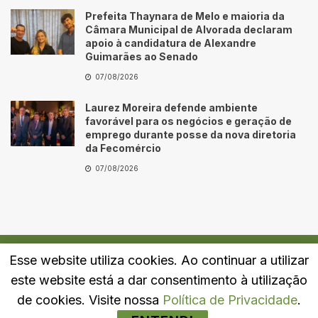
Prefeita Thaynara de Melo e maioria da
Câmara Municipal de Alvorada declaram
apoio à candidatura de Alexandre
Guimarães ao Senado
07/08/2026
Laurez Moreira defende ambiente
favorável para os negócios e geração de
emprego durante posse da nova diretoria
da Fecomércio
07/08/2026
Esse website utiliza cookies. Ao continuar a utilizar
Quem Somos
Fale Conosco
Política de Privacidade
este website está a dar consentimento à utilização
© 2024
Portal LJ
- Todos os direitos reservados.
de cookies. Visite nossa
Política de Privacidade
.