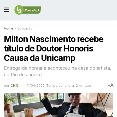
Home
Educação
Milton Nascimento recebe
título de Doutor Honoris
Causa da Unicamp
Entrega da honraria aconteceu na casa do artista,
no Rio de Janeiro
A
por
CNN
11/04/2025
Tempo de leitura: 2 minutos
A