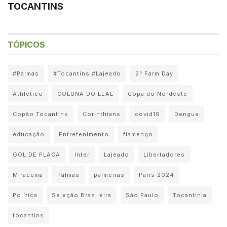
TOCANTINS
TÓPICOS
#Palmas
#Tocantins #Lajeado
2° Farm Day
Athletico
COLUNA DO LEAL
Copa do Nordeste
Copão Tocantins
Corinthians
covid19
Dengue
educação
Entretenimento
flamengo
GOL DE PLACA
Inter
Lajeado
Libertadores
Miracema
Palmas
palmeiras
Paris 2024
Política
Seleção Brasileira
São Paulo
Tocantinia
tocantins