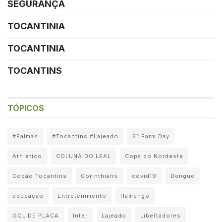
SEGURANÇA
TOCANTINIA
TOCANTINIA
TOCANTINS
TÓPICOS
#Palmas
#Tocantins #Lajeado
2° Farm Day
Athletico
COLUNA DO LEAL
Copa do Nordeste
Copão Tocantins
Corinthians
covid19
Dengue
educação
Entretenimento
flamengo
GOL DE PLACA
Inter
Lajeado
Libertadores