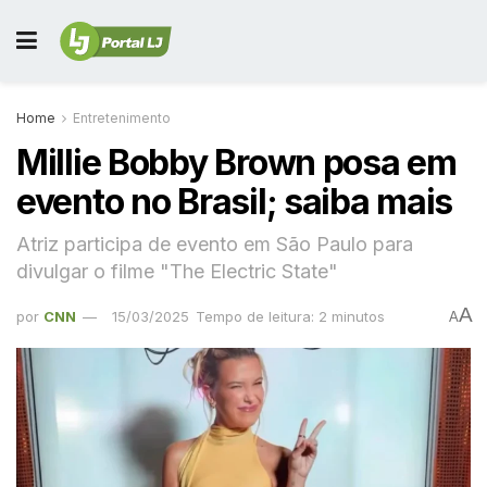
Home
Entretenimento
Millie Bobby Brown posa em
evento no Brasil; saiba mais
Atriz participa de evento em São Paulo para
divulgar o filme "The Electric State"
A
por
CNN
15/03/2025
Tempo de leitura: 2 minutos
A