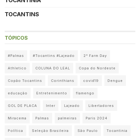
TOCANTINIA
TOCANTINS
TÓPICOS
#Palmas
#Tocantins #Lajeado
2° Farm Day
Athletico
COLUNA DO LEAL
Copa do Nordeste
Copão Tocantins
Corinthians
covid19
Dengue
educação
Entretenimento
flamengo
GOL DE PLACA
Inter
Lajeado
Libertadores
Miracema
Palmas
palmeiras
Paris 2024
Política
Seleção Brasileira
São Paulo
Tocantinia