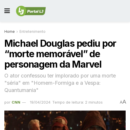
Home
Entretenimento
Michael Douglas pediu por
“morte memorável” de
personagem da Marvel
O ator confessou ter implorado por uma morte
"séria" em "Homem-Formiga e a Vespa:
Quantumania"
A
por
CNN
19/04/2024
Tempo de leitura: 2 minutos
A