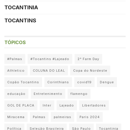
TOCANTINIA
TOCANTINS
TÓPICOS
#Palmas
#Tocantins #Lajeado
2° Farm Day
Athletico
COLUNA DO LEAL
Copa do Nordeste
Copão Tocantins
Corinthians
covid19
Dengue
educação
Entretenimento
flamengo
GOL DE PLACA
Inter
Lajeado
Libertadores
Miracema
Palmas
palmeiras
Paris 2024
Política
Seleção Brasileira
São Paulo
Tocantinia