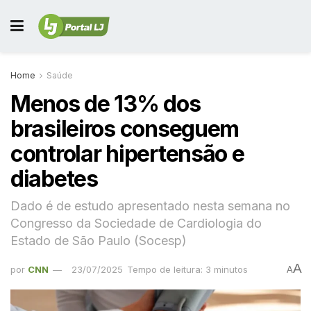
Home
Saúde
Menos de 13% dos
brasileiros conseguem
controlar hipertensão e
diabetes
Dado é de estudo apresentado nesta semana no
Congresso da Sociedade de Cardiologia do
Estado de São Paulo (Socesp)
A
por
CNN
23/07/2025
Tempo de leitura: 3 minutos
A