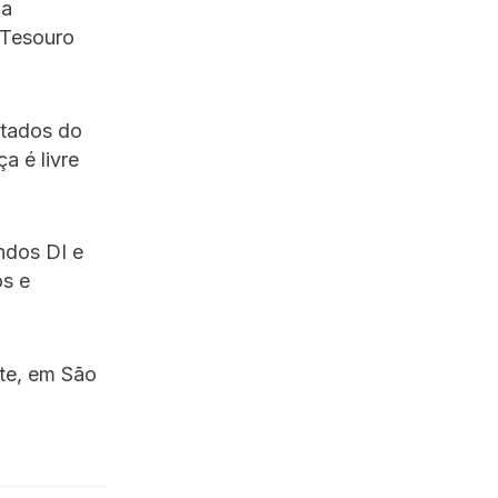
da
 Tesouro
ntados do
a é livre
ndos DI e
os e
te, em São