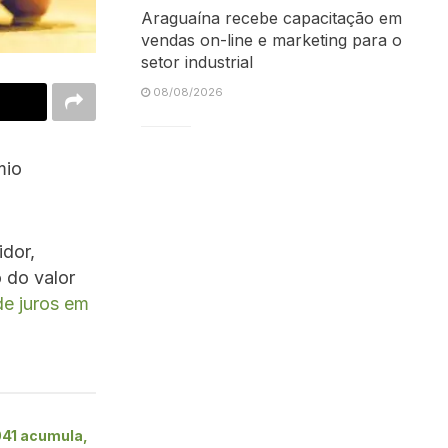
Araguaína recebe capacitação em
vendas on-line e marketing para o
setor industrial
08/08/2026
mio
idor,
 do valor
de juros em
41 acumula,