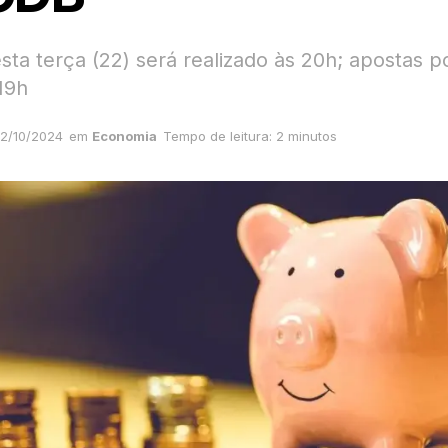
esta terça (22) será realizado às 20h; apostas 
 19h
2/10/2024
em
Economia
Tempo de leitura: 2 minutos