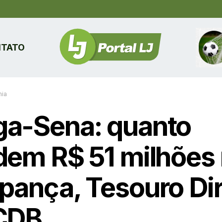
TATO
ia
a-Sena: quanto
dem R$ 51 milhões
pança, Tesouro Di
CDB