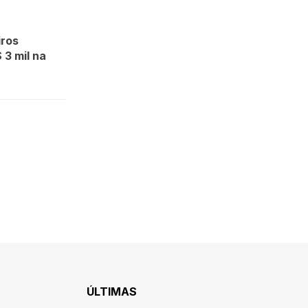
iros
 3 mil na
ÚLTIMAS