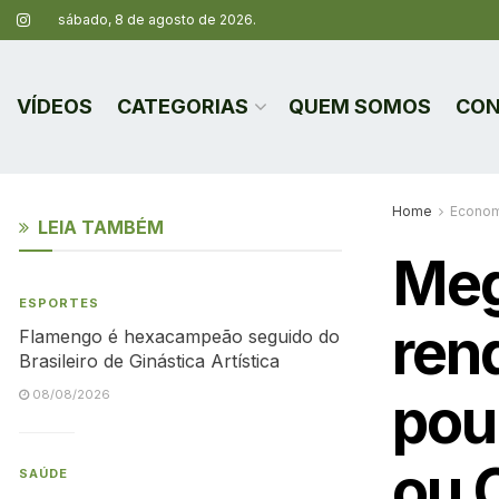
sábado, 8 de agosto de 2026.
VÍDEOS
CATEGORIAS
QUEM SOMOS
CON
Home
Econom
LEIA TAMBÉM
Meg
ESPORTES
ren
Flamengo é hexacampeão seguido do
Brasileiro de Ginástica Artística
pou
08/08/2026
ou 
SAÚDE