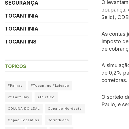
O levantam
SEGURANÇA
poupança, d
TOCANTINIA
Selic), CDB
TOCANTINIA
As contas j
Imposto de
TOCANTINS
de cobranç
A simulação
TÓPICOS
de 0,2% par
corretoras.
#Palmas
#Tocantins #Lajeado
O sorteio 
2° Farm Day
Athletico
Paulo, e se
COLUNA DO LEAL
Copa do Nordeste
Copão Tocantins
Corinthians