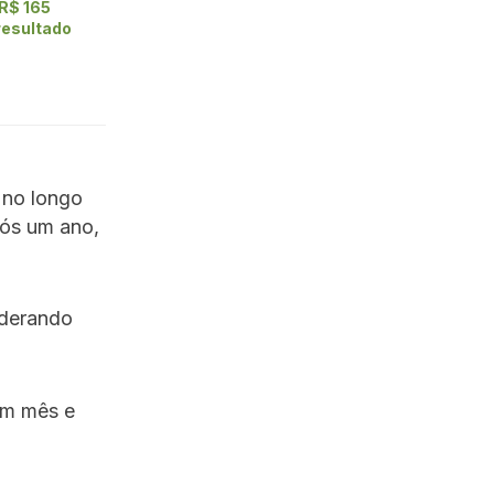
 R$ 165
resultado
 no longo
pós um ano,
iderando
um mês e