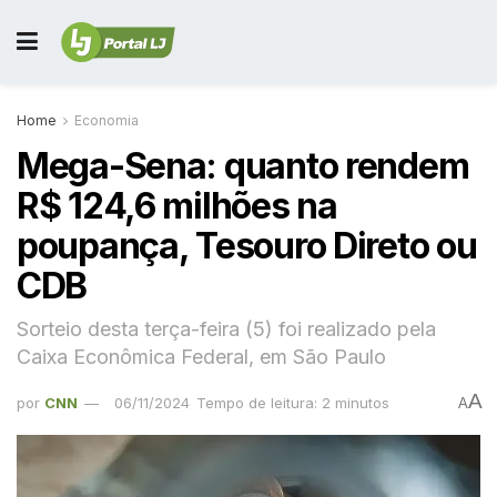
Home
Economia
Mega-Sena: quanto rendem
R$ 124,6 milhões na
poupança, Tesouro Direto ou
CDB
Sorteio desta terça-feira (5) foi realizado pela
Caixa Econômica Federal, em São Paulo
A
por
CNN
06/11/2024
Tempo de leitura: 2 minutos
A