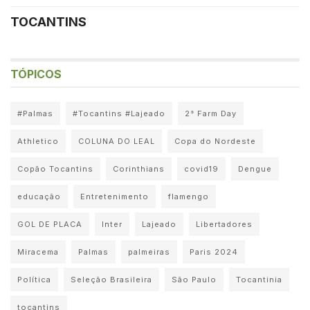
TOCANTINS
TÓPICOS
#Palmas
#Tocantins #Lajeado
2° Farm Day
Athletico
COLUNA DO LEAL
Copa do Nordeste
Copão Tocantins
Corinthians
covid19
Dengue
educação
Entretenimento
flamengo
GOL DE PLACA
Inter
Lajeado
Libertadores
Miracema
Palmas
palmeiras
Paris 2024
Política
Seleção Brasileira
São Paulo
Tocantinia
tocantins