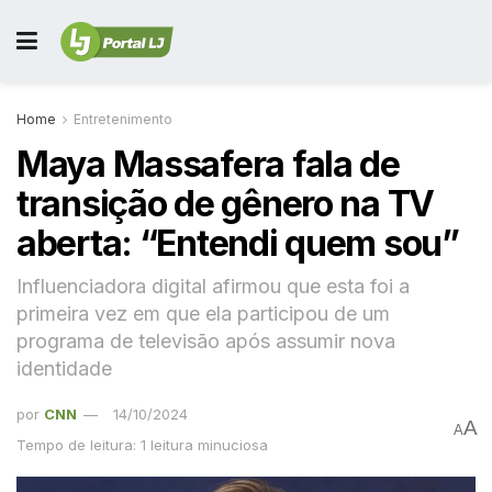
Home
Entretenimento
Maya Massafera fala de
transição de gênero na TV
aberta: “Entendi quem sou”
Influenciadora digital afirmou que esta foi a
primeira vez em que ela participou de um
programa de televisão após assumir nova
identidade
por
CNN
14/10/2024
A
A
Tempo de leitura: 1 leitura minuciosa