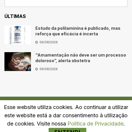
ÚLTIMAS
Estudo da polilaminina é publicado, mas
reforça que eficácia é incerta
06/08/2026
“Amamentação não deve ser um processo
doloroso”, alerta obstetra
06/08/2026
Esse website utiliza cookies. Ao continuar a utilizar
Quem Somos
Fale Conosco
Política de Privacidade
este website está a dar consentimento à utilização
© 2024
Portal LJ
- Todos os direitos reservados.
de cookies. Visite nossa
Política de Privacidade
.