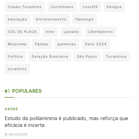
Copão Tocantins
Corinthians
covid19
Dengue
educação
Entretenimento
flamengo
GOL DE PLACA
Inter
Lajeado
Libertadores
Miracema
Palmas
palmeiras
Paris 2024
Política
Seleção Brasileira
São Paulo
Tocantinia
tocantins
POPULARES
SAÚDE
Estudo da polilaminina é publicado, mas reforça que
eficácia é incerta
06/08/2026