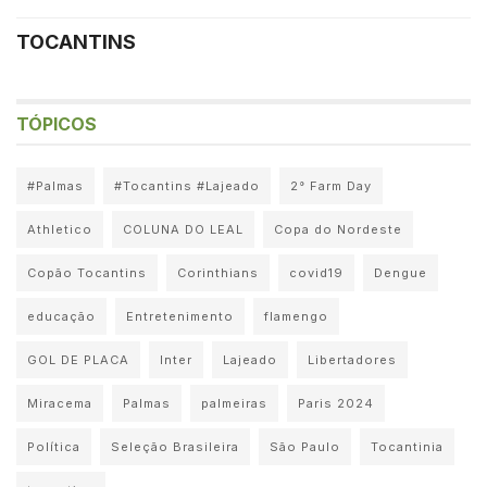
TOCANTINS
TÓPICOS
#Palmas
#Tocantins #Lajeado
2° Farm Day
Athletico
COLUNA DO LEAL
Copa do Nordeste
Copão Tocantins
Corinthians
covid19
Dengue
educação
Entretenimento
flamengo
GOL DE PLACA
Inter
Lajeado
Libertadores
Miracema
Palmas
palmeiras
Paris 2024
Política
Seleção Brasileira
São Paulo
Tocantinia