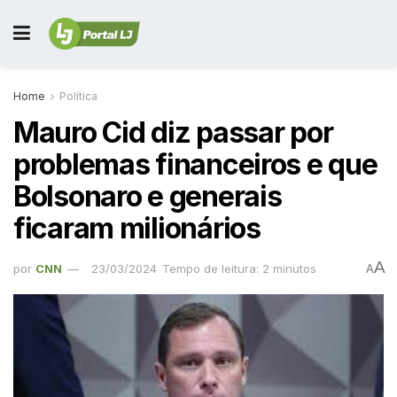
Home
Política
Mauro Cid diz passar por
problemas financeiros e que
Bolsonaro e generais
ficaram milionários
A
por
CNN
23/03/2024
Tempo de leitura: 2 minutos
A