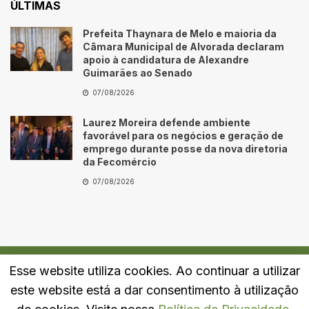
ÚLTIMAS
Prefeita Thaynara de Melo e maioria da
Câmara Municipal de Alvorada declaram
apoio à candidatura de Alexandre
Guimarães ao Senado
07/08/2026
Laurez Moreira defende ambiente
favorável para os negócios e geração de
emprego durante posse da nova diretoria
da Fecomércio
07/08/2026
Esse website utiliza cookies. Ao continuar a utilizar
Quem Somos
Fale Conosco
Política de Privacidade
este website está a dar consentimento à utilização
© 2024
Portal LJ
- Todos os direitos reservados.