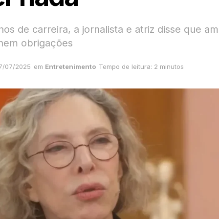
s de carreira, a jornalista e atriz disse que am
 nem obrigações
7/07/2025
em
Entretenimento
Tempo de leitura: 2 minutos