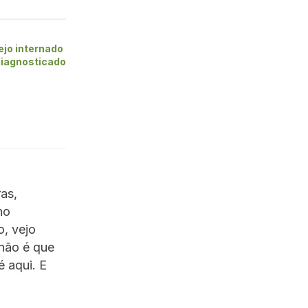
ejo internado
diagnosticado
as,
ho
o, vejo
E não é que
 aqui. E