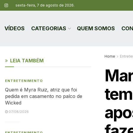
sexta-feira, 7 de agosto de 2026.
VÍDEOS
CATEGORIAS
QUEM SOMOS
CON
Home
Entret
LEIA TAMBÉM
Marí
ENTRETENIMENTO
tem
Quem é Myra Ruiz, atriz que foi
pedida em casamento no palco de
Wicked
apo
07/08/2026
faz
ENTRETENIMENTO