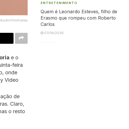
ENTRETENIMENTO
Quem é Leonardo Esteves, filho de
Erasmo que rompeu com Roberto
produção/Globoplay
Carlos
07/08/2026
oria
e o
inta-feira
o, onde
ay Video
gação de
ras. Claro,
mas o resto