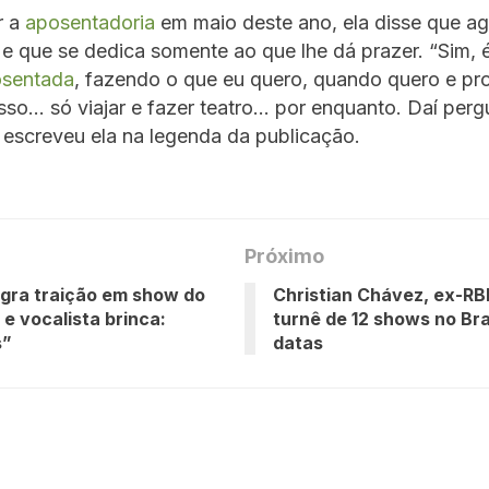
r a
aposentadoria
em maio deste ano, ela disse que ag
 e que se dedica somente ao que lhe dá prazer. “Sim, 
sentada
, fazendo o que eu quero, quando quero e pro
isso… só viajar e fazer teatro… por enquanto. Daí perg
 escreveu ela na legenda da publicação.
Próximo
agra traição em show do
Christian Chávez, ex-RB
 e vocalista brinca:
turnê de 12 shows no Bras
s”
datas