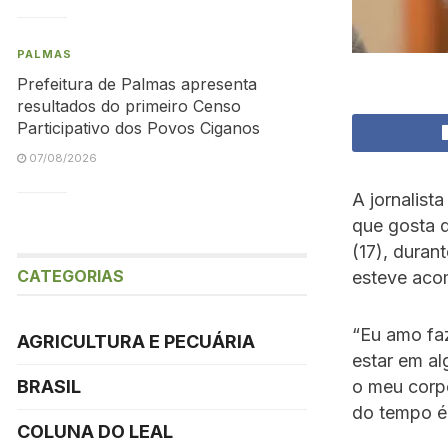
PALMAS
Prefeitura de Palmas apresenta
resultados do primeiro Censo
Participativo dos Povos Ciganos
07/08/2026
A jornalist
que gosta d
(17), duran
CATEGORIAS
esteve aco
“Eu amo faz
AGRICULTURA E PECUÁRIA
estar em al
BRASIL
o meu corpo
do tempo é 
COLUNA DO LEAL