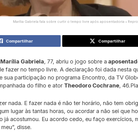
Marília Gabriela fala sobre curtir o tempo livre após aposentadoria • Re
Compartilhar
Compartilhar
a
Marília Gabriela
, 77, abriu o jogo sobre a
aposentad
e fazer no tempo livre. A declaração foi dada nesta qu
te sua participação no programa Encontro, da TV Glob
mpanhada do filho e ator
Theodoro Cochrane
, 46.Pl
er nada. E fazer nada é não ter horário, não tem obri
gum lugar às tantas horas, ou acordar a não sei que ho
 já acostumou. Eu acordo cedo, eu faço exercícios, 
meu”, disse.