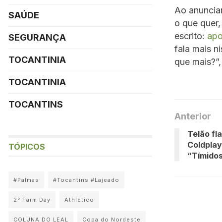
Ao anuncia
SAÚDE
o que quer,
escrito:
apo
SEGURANÇA
fala mais n
TOCANTINIA
que mais?”,
TOCANTINIA
TOCANTINS
Anterior
Telão fl
Coldplay
TÓPICOS
“Tímido
#Palmas
#Tocantins #Lajeado
2° Farm Day
Athletico
COLUNA DO LEAL
Copa do Nordeste