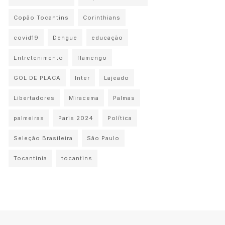
Copão Tocantins
Corinthians
covid19
Dengue
educação
Entretenimento
flamengo
GOL DE PLACA
Inter
Lajeado
Libertadores
Miracema
Palmas
palmeiras
Paris 2024
Política
Seleção Brasileira
São Paulo
Tocantinia
tocantins