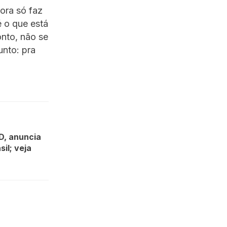
ora só faz
é o que está
nto, não se
unto: pra
D, anuncia
il; veja