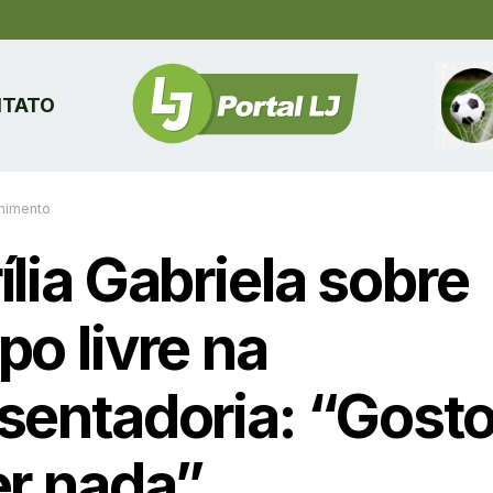
TATO
enimento
lia Gabriela sobre
po livre na
sentadoria: “Gosto
er nada”