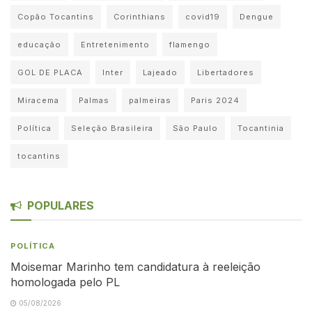
Copão Tocantins
Corinthians
covid19
Dengue
educação
Entretenimento
flamengo
GOL DE PLACA
Inter
Lajeado
Libertadores
Miracema
Palmas
palmeiras
Paris 2024
Política
Seleção Brasileira
São Paulo
Tocantinia
tocantins
POPULARES
POLÍTICA
Moisemar Marinho tem candidatura à reeleição
homologada pelo PL
05/08/2026