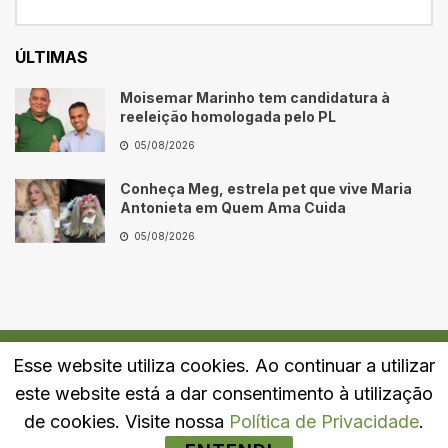
ÚLTIMAS
Moisemar Marinho tem candidatura à
reeleição homologada pelo PL
05/08/2026
Conheça Meg, estrela pet que vive Maria
Antonieta em Quem Ama Cuida
05/08/2026
Esse website utiliza cookies. Ao continuar a utilizar
Quem Somos
Fale Conosco
Política de Privacidade
este website está a dar consentimento à utilização
© 2024
Portal LJ
- Todos os direitos reservados.
de cookies. Visite nossa
Política de Privacidade
.