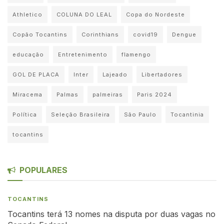
Athletico
COLUNA DO LEAL
Copa do Nordeste
Copão Tocantins
Corinthians
covid19
Dengue
educação
Entretenimento
flamengo
GOL DE PLACA
Inter
Lajeado
Libertadores
Miracema
Palmas
palmeiras
Paris 2024
Política
Seleção Brasileira
São Paulo
Tocantinia
tocantins
POPULARES
TOCANTINS
Tocantins terá 13 nomes na disputa por duas vagas no