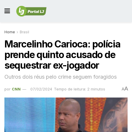
Home
Brasil
Marcelinho Carioca: polícia
prende quinto acusado de
sequestrar ex-jogador
Outros dois réus pelo crime seguem foragidos
A
por
CNN
07/02/2024
Tempo de leitura: 2 minutos
A