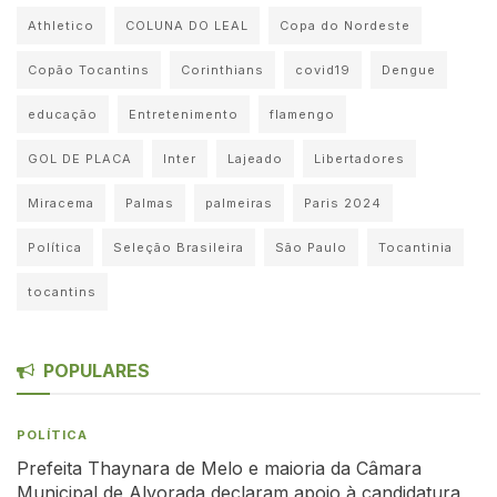
Athletico
COLUNA DO LEAL
Copa do Nordeste
Copão Tocantins
Corinthians
covid19
Dengue
educação
Entretenimento
flamengo
GOL DE PLACA
Inter
Lajeado
Libertadores
Miracema
Palmas
palmeiras
Paris 2024
Política
Seleção Brasileira
São Paulo
Tocantinia
tocantins
POPULARES
POLÍTICA
Prefeita Thaynara de Melo e maioria da Câmara
Municipal de Alvorada declaram apoio à candidatura