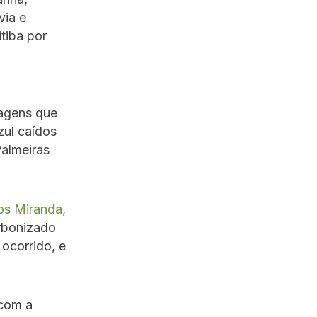
via e
itiba por
a
agens que
zul caídos
Palmeiras
os Miranda,
arbonizado
 ocorrido, e
 com a