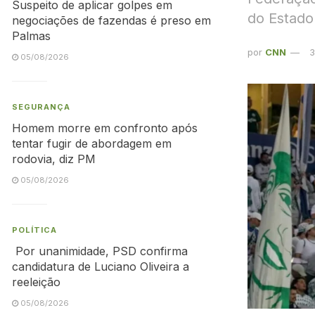
Suspeito de aplicar golpes em
do Estado
negociações de fazendas é preso em
Palmas
por
CNN
3
05/08/2026
SEGURANÇA
Homem morre em confronto após
tentar fugir de abordagem em
rodovia, diz PM
05/08/2026
POLÍTICA
Por unanimidade, PSD confirma
candidatura de Luciano Oliveira a
reeleição
05/08/2026