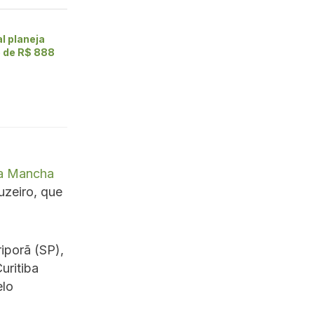
al planeja
e de R$ 888
da Mancha
uzeiro, que
iporã (SP),
uritiba
elo