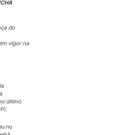
NCHA
nça do
 em vigor na
da
a
no último
P).
eu no
anhã,