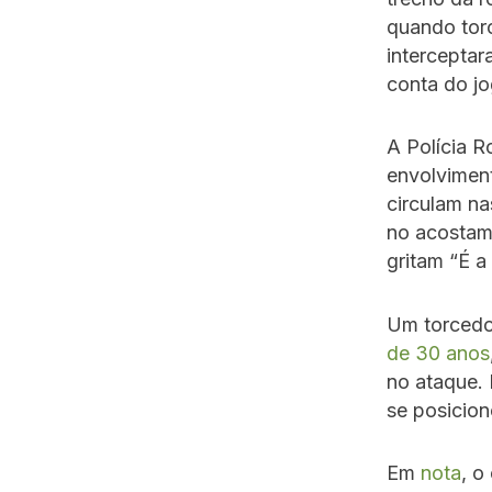
quando tor
interceptar
conta do jo
A Polícia R
envolvimen
circulam na
no acostame
gritam “É a
Um torcedo
de 30 anos
no ataque. 
se posicion
Em
nota
, o