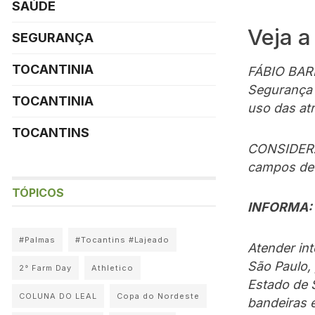
SAÚDE
Veja a
SEGURANÇA
TOCANTINIA
FÁBIO BAR
Segurança 
TOCANTINIA
uso das atr
TOCANTINS
CONSIDERAN
campos de 
TÓPICOS
INFORMA:
#Palmas
#Tocantins #Lajeado
Atender in
São Paulo,
2° Farm Day
Athletico
Estado de S
COLUNA DO LEAL
Copa do Nordeste
bandeiras e