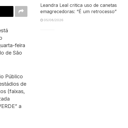
Leandra Leal critica uso de canetas
emagrecedoras: “É um retrocesso”
05/08/2026
está
o
uarta-feira
do de São
io Público
estádios de
os (faixas,
zada
ERDE” a