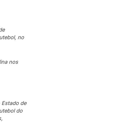
de
utebol, no
ina nos
o Estado de
utebol do
s,