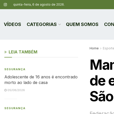
quinta-feira, 6 de agosto de 2026.
VÍDEOS
CATEGORIAS
QUEM SOMOS
CON
Home
Esport
LEIA TAMBÉM
Man
SEGURANÇA
de 
Adolescente de 16 anos é encontrado
morto ao lado de casa
São
05/08/2026
SEGURANÇA
Federação