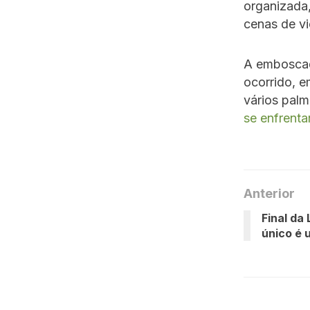
organizada,
cenas de vi
A emboscad
ocorrido, e
vários palm
se enfrent
Anterior
Final da
único é 