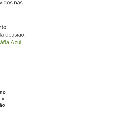
vidos nas
nto
Na ocasião,
fia Azul
 no
 o
rão