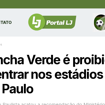
TATO
es
cha Verde é proib
entrar nos estádios
 Paulo
 Paulista acatou a recomendação do Ministério