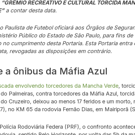
a
“GRÊMIO RECREATIVO E CULTURAL TORCIDA MA
E”
a contar desta data.
o Paulista de Futebol oficiará aos Órgãos de Segura
istério Público do Estado de São Paulo, para fins de
o no cumprimento desta Portaria. Esta Portaria entra
ata, revogadas as disposições em contrário.
 a ônibus da Máfia Azul
cada envolvendo torcedores da Mancha Verde
, torci
do Palmeiras, contra torcedores da Máfia Azul, torcid
do Cruzeiro, deixou ao menos 17 feridos e um morto, 
7), no KM 65 da rodovia Fernão Dias, em Mairiporã (S
Polícia Rodoviária Federa (PRF), o confronto acontec
odovia, sentido Belo Horizonte, por volta das 5h da m