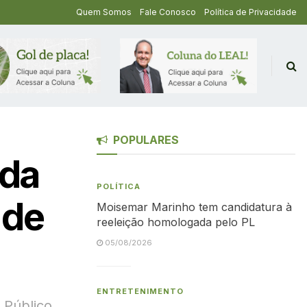
Quem Somos
Fale Conosco
Política de Privacidade
POPULARES
ida
POLÍTICA
 de
Moisemar Marinho tem candidatura à
reeleição homologada pelo PL
05/08/2026
ENTRETENIMENTO
 Público