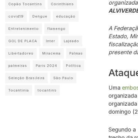
organizad
Copão Tocantins
Corinthians
ALVIVERD
covid19
Dengue
educação
A Federaçã
Entretenimento
flamengo
Estado, Min
GOL DE PLACA
Inter
Lajeado
fiscalizaçã
presente d
Libertadores
Miracema
Palmas
palmeiras
Paris 2024
Política
Ataque
Seleção Brasileira
São Paulo
Uma
embos
Tocantinia
tocantins
organizada 
organizada 
domingo (2
Segundo a 
trecho da r