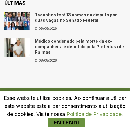
ÚLTIMAS
Tocantins terá 13 nomes na disputa por
duas vagas no Senado Federal
08/08/2026
Médico condenado pela morte da ex-
companheira é demitido pela Prefeitura de
Palmas
08/08/2026
Esse website utiliza cookies. Ao continuar a utilizar
Quem Somos
Fale Conosco
Política de Privacidade
este website está a dar consentimento à utilização
© 2024
Portal LJ
- Todos os direitos reservados.
de cookies. Visite nossa
Política de Privacidade
.
ENTENDI