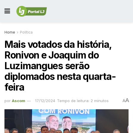
Home
Política
Mais votados da história,
Ronivon e Joaquim do
Luzimangues serão
diplomados nesta quarta-
feira
A
por
Ascom
17/12/2024
Tempo de leitura: 2 minutos
A