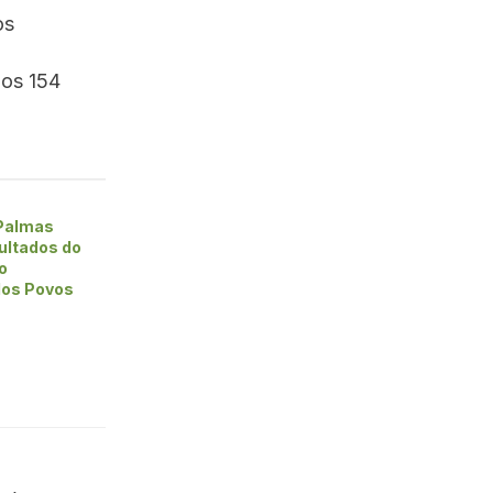
os
dos 154
 Palmas
ultados do
o
 dos Povos