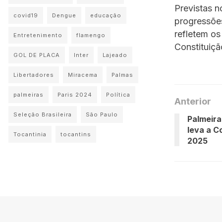
Previstas 
covid19
Dengue
educação
progressões
refletem os
Entretenimento
flamengo
Constituição
GOL DE PLACA
Inter
Lajeado
Libertadores
Miracema
Palmas
palmeiras
Paris 2024
Política
Anterior
Seleção Brasileira
São Paulo
Palmeira
leva a C
Tocantinia
tocantins
2025