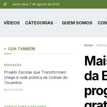
sexta-feira, 7 de agosto de 2026.
VÍDEOS
CATEGORIAS
QUEM SOMOS
CON
Home
Palmas
LEIA TAMBÉM
Mai
EDUCAÇÃO
da 
Projeto Escolas que Transformam
chega à rede pública de Colinas do
Tocantins
pro
07/08/2026
gra
AGRICULTURA E PECUÁRIA