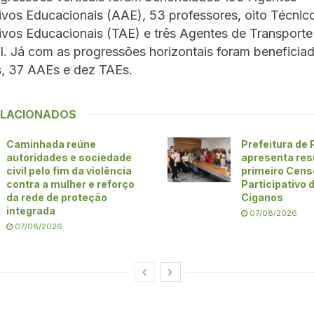
ivos Educacionais (AAE), 53 professores, oito Técnic
ivos Educacionais (TAE) e três Agentes de Transporte
. Já com as progressões horizontais foram beneficia
s, 37 AAEs e dez TAEs.
ELACIONADOS
Caminhada reúne
Prefeitura de
autoridades e sociedade
apresenta res
civil pelo fim da violência
primeiro Cens
contra a mulher e reforço
Participativo
da rede de proteção
Ciganos
integrada
07/08/2026
07/08/2026