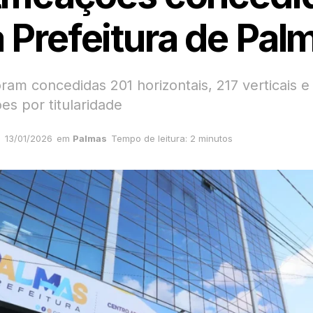
a Prefeitura de Pal
ram concedidas 201 horizontais, 217 verticais e
ões por titularidade
13/01/2026
em
Palmas
Tempo de leitura: 2 minutos