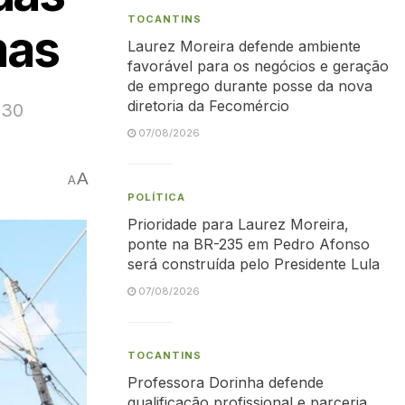
TOCANTINS
mas
Laurez Moreira defende ambiente
favorável para os negócios e geração
de emprego durante posse da nova
diretoria da Fecomércio
 30
07/08/2026
A
A
POLÍTICA
Prioridade para Laurez Moreira,
ponte na BR-235 em Pedro Afonso
será construída pelo Presidente Lula
07/08/2026
TOCANTINS
Professora Dorinha defende
qualificação profissional e parceria