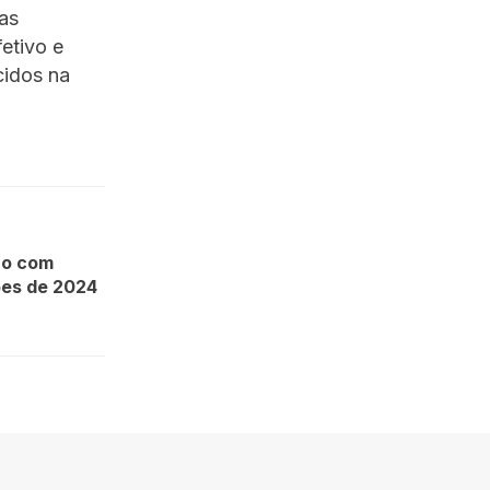
as
etivo e
cidos na
ão com
ões de 2024