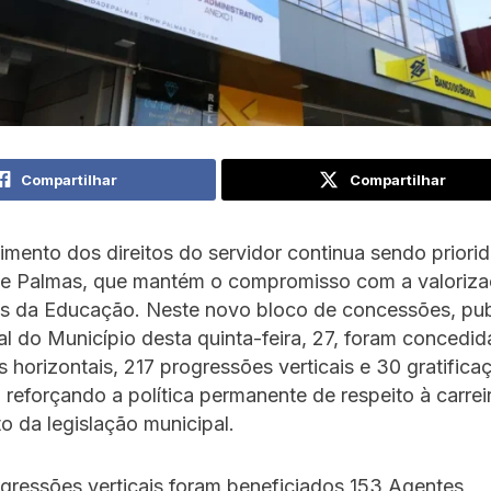
Compartilhar
Compartilhar
mento dos direitos do servidor continua sendo priori
 de Palmas, que mantém o compromisso com a valoriz
ais da Educação. Neste novo bloco de concessões, pu
ial do Município desta quinta-feira, 27, foram concedid
 horizontais, 217 progressões verticais e 30 gratifica
e, reforçando a política permanente de respeito à carrei
 da legislação municipal.
gressões verticais foram beneficiados 153 Agentes