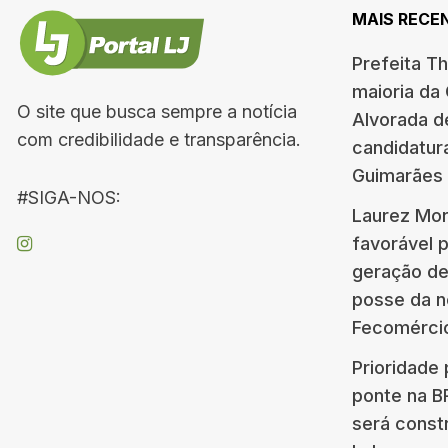
MAIS RECE
Prefeita T
maioria da
O site que busca sempre a notícia
Alvorada d
com credibilidade e transparência.
candidatur
Guimarães
#SIGA-NOS:
Laurez Mor
favorável 
geração d
posse da n
Fecomérci
Prioridade 
ponte na 
será const