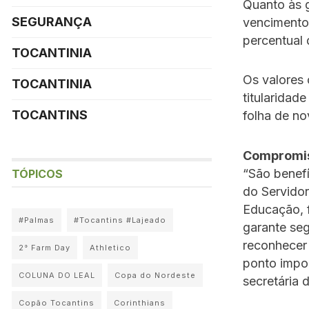
Quanto às g
SEGURANÇA
vencimento
percentual
TOCANTINIA
Os valores 
TOCANTINIA
titularidad
TOCANTINS
folha de n
Compromis
“São benef
TÓPICOS
do Servidor
Educação, 
#Palmas
#Tocantins #Lajeado
garante seg
reconhecer
2° Farm Day
Athletico
ponto impor
COLUNA DO LEAL
Copa do Nordeste
secretária
Copão Tocantins
Corinthians