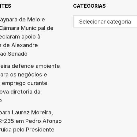
NTES
CATEGORIAS
haynara de Melo e
Selecionar categoria
 Câmara Municipal de
eclaram apoio à
a de Alexandre
 ao Senado
eira defende ambiente
para os negócios e
e emprego durante
ova diretoria da
o
para Laurez Moreira,
BR-235 em Pedro Afonso
ruída pelo Presidente