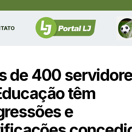
TATO
s de 400 servidor
Educação têm
gressões e
tificações concedi