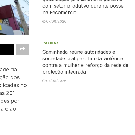
com setor produtivo durante posse
na Fecomércio
07/08/2026
PALMAS
Caminhada reúne autoridades e
sociedade civil pelo fim da violência
contra a mulher e reforço da rede de
dade da
proteção integrada
ação dos
07/08/2026
blicadas no
as 201
ções por
ra e ao