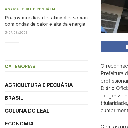
AGRICULTURA E PECUÁRIA
Preços mundiais dos alimentos sobem
com ondas de calor e alta da energia
07/08/2026
O reconheci
CATEGORIAS
Prefeitura
profission
AGRICULTURA E PECUÁRIA
Diário Ofic
progressões
BRASIL
titularidad
cumprimento
COLUNA DO LEAL
ECONOMIA
Com as pro