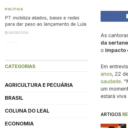
POLÍTICA
PT mobiliza aliados, bases e redes
para dar peso ao lançamento de Lula
08/08/2026
As cantora
da sertane
o
impacto 
CATEGORIAS
Em entrevi
anos
, 22 d
saudade
. “
AGRICULTURA E PECUÁRIA
um momento 
estará viva
BRASIL
COLUNA DO LEAL
ARTIGOS
R
ECONOMIA