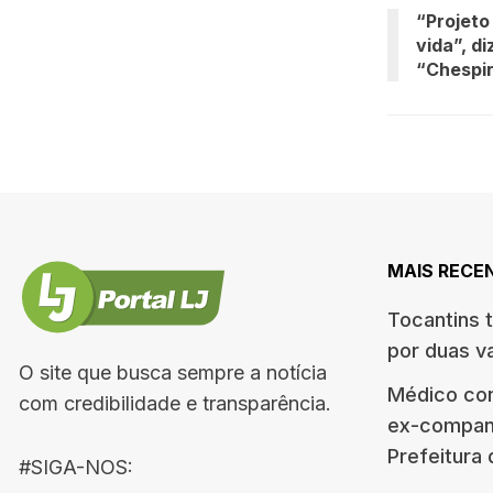
“Projeto
vida”, di
“Chespir
MAIS RECE
Tocantins 
por duas v
O site que busca sempre a notícia
Médico co
com credibilidade e transparência.
ex-companh
Prefeitura
#SIGA-NOS: