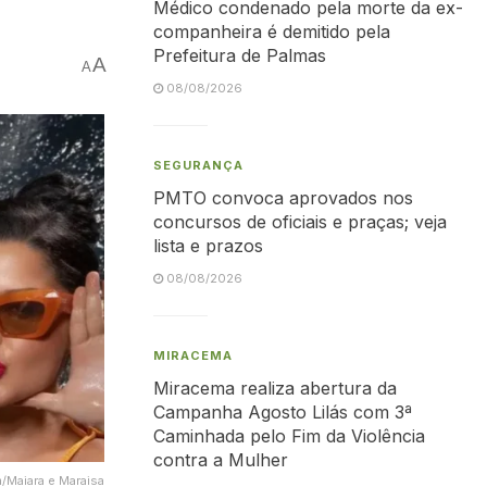
Médico condenado pela morte da ex-
companheira é demitido pela
Prefeitura de Palmas
A
A
08/08/2026
SEGURANÇA
PMTO convoca aprovados nos
concursos de oficiais e praças; veja
lista e prazos
08/08/2026
MIRACEMA
Miracema realiza abertura da
Campanha Agosto Lilás com 3ª
Caminhada pelo Fim da Violência
contra a Mulher
m/Maiara e Maraisa