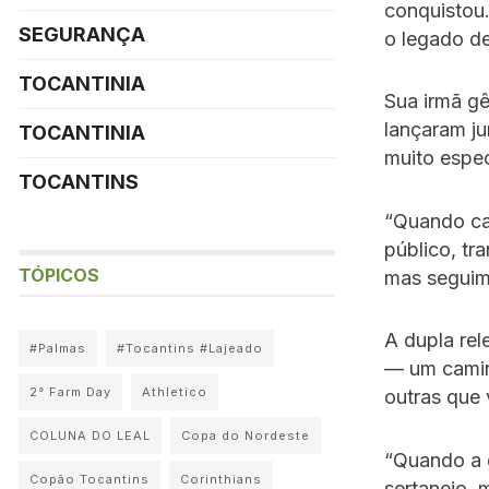
conquistou
SEGURANÇA
o legado de
TOCANTINIA
Sua irmã gê
lançaram j
TOCANTINIA
muito espec
TOCANTINS
“Quando ca
público, tr
TÓPICOS
mas seguim
A dupla rel
#Palmas
#Tocantins #Lajeado
— um camin
2° Farm Day
Athletico
outras que 
COLUNA DO LEAL
Copa do Nordeste
“Quando a 
Copão Tocantins
Corinthians
sertanejo, 