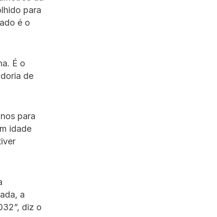
lhido para
nado é o
na. É o
doria de
anos para
em idade
iver
a
ada, a
032”, diz o