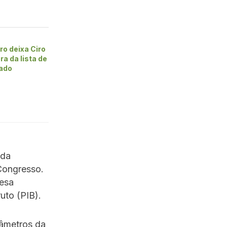
ro deixa Ciro
ra da lista de
ado
 da
Congresso.
fesa
uto (PIB).
râmetros da