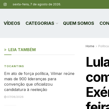
sexta-feira, 7 de agosto de 2026.
VÍDEOS
CATEGORIAS
QUEM SOMOS
CON
Home
Política
LEIA TAMBÉM
Lula
TOCANTINS
com
Em ato de força política, Vilmar reúne
mais de 900 lideranças para
convenção que oficializou
Exé
candidatura à reeleição
07/08/2026
feir