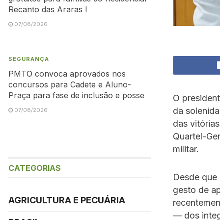
Recanto das Araras I
07/08/2026
SEGURANÇA
PMTO convoca aprovados nos
concursos para Cadete e Aluno-
Praça para fase de inclusão e posse
O presiden
da soleni
07/08/2026
das vitória
Quartel-Gen
militar.
CATEGORIAS
Desde que 
gesto de ap
AGRICULTURA E PECUÁRIA
recentemen
— dos inte