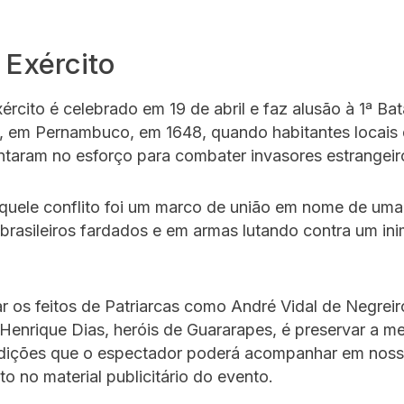
 Exército
ército é celebrado em 19 de abril e faz alusão à 1ª Ba
, em Pernambuco, em 1648, quando habitantes locais 
untaram no esforço para combater invasores estrangeir
aquele conflito foi um marco de união em nome de um
brasileiros fardados e em armas lutando contra um in
os feitos de Patriarcas como André Vidal de Negreiro
enrique Dias, heróis de Guararapes, é preservar a m
radições que o espectador poderá acompanhar em noss
to no material publicitário do evento.