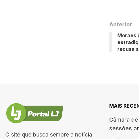
Anterior
Moraes b
extradi
recusa s
MAIS RECE
Câmara de 
sessões or
O site que busca sempre a notícia