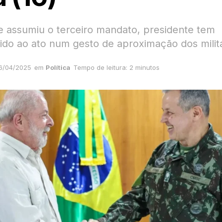
 assumiu o terceiro mandato, presidente tem
do ao ato num gesto de aproximação dos milit
6/04/2025
em
Política
Tempo de leitura: 2 minutos