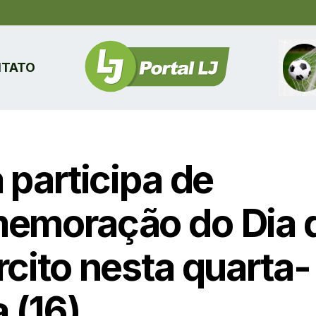
TATO
 participa de
emoração do Dia 
rcito nesta quarta-
a (16)