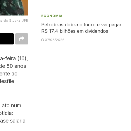
ECONOMIA
cardo Stuckert/PR
Petrobras dobra o lucro e vai pagar
R$ 17,4 bilhões em dividendos
07/08/2026
a-feira (16),
 de 80 anos
rente ao
esfile
o ato num
tícia:
se salarial