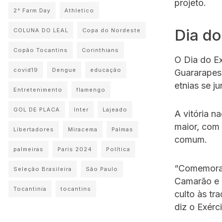
projeto.
2° Farm Day
Athletico
Dia do
COLUNA DO LEAL
Copa do Nordeste
Copão Tocantins
Corinthians
O Dia do Ex
covid19
Dengue
educação
Guararapes
etnias se j
Entretenimento
flamengo
GOL DE PLACA
Inter
Lajeado
A vitória n
maior, com 
Libertadores
Miracema
Palmas
comum.
palmeiras
Paris 2024
Política
“Comemorar 
Seleção Brasileira
São Paulo
Camarão e H
Tocantinia
tocantins
culto às t
diz o Exérci