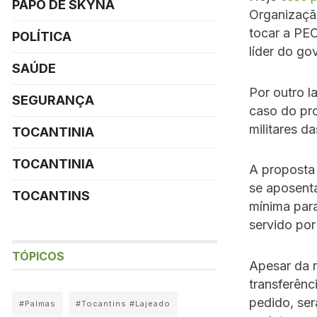
PAPO DE SKYNA
Organização
tocar a PE
POLÍTICA
líder do g
SAÚDE
Por outro l
SEGURANÇA
caso do pro
militares d
TOCANTINIA
TOCANTINIA
A proposta 
se aposenta
TOCANTINS
mínima para
servido por
TÓPICOS
Apesar da m
transferênc
pedido, ser
#Palmas
#Tocantins #Lajeado