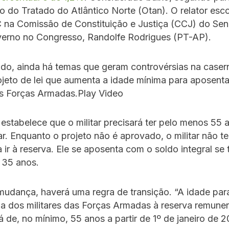
 do Tratado do Atlântico Norte (Otan). O relator esco
C na Comissão de Constituição e Justiça (CCJ) do Se
overno no Congresso, Randolfe Rodrigues (PT-AP).
ado, ainda há temas que geram controvérsias na caser
jeto de lei que aumenta a idade mínima para aposenta
as Forças Armadas.Play Video
estabelece que o militar precisará ter pelo menos 55 
r. Enquanto o projeto não é aprovado, o militar não t
 ir à reserva. Ele se aposenta com o soldo integral se t
 35 anos.
udança, haverá uma regra de transição. “A idade par
ia dos militares das Forças Armadas à reserva remuner
á de, no mínimo, 55 anos a partir de 1º de janeiro de 2