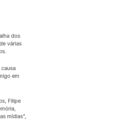
talha dos
de várias
os.
a causa
imigo em
s, Filipe
emória,
as mídias”,