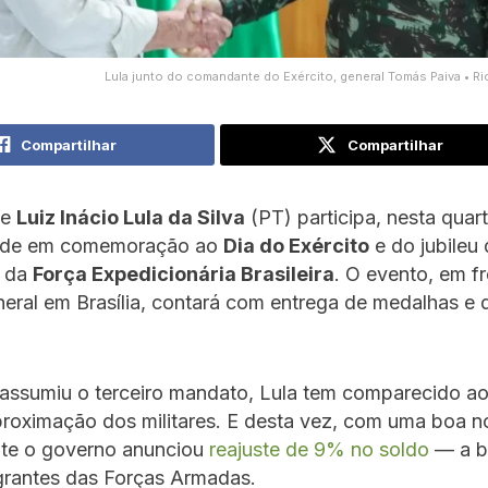
Lula junto do comandante do Exército, general Tomás Paiva • Ri
Compartilhar
Compartilhar
te
Luiz Inácio Lula da Silva
(PT) participa, nesta quart
dade em comemoração ao
Dia do Exército
e do jubileu
s da
Força Expedicionária Brasileira
. O evento, em f
eral em Brasília, contará com entrega de medalhas e d
assumiu o terceiro mandato, Lula tem comparecido a
roximação dos militares. E desta vez, com uma boa no
te o governo anunciou
reajuste de 9% no soldo
— a ba
grantes das Forças Armadas.