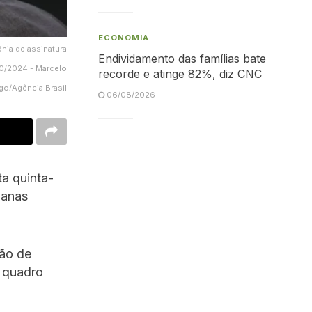
ECONOMIA
ônia de assinatura
Endividamento das famílias bate
10/2024 - Marcelo
recorde e atinge 82%, diz CNC
go/Agência Brasil
06/08/2026
ta quinta-
manas
ção de
m quadro