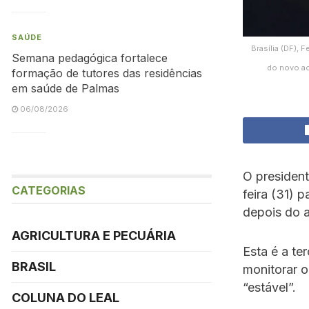
SAÚDE
Brasília (DF), 
Semana pedagógica fortalece
do novo ac
formação de tutores das residências
em saúde de Palmas
06/08/2026
O president
CATEGORIAS
feira (31) 
depois do a
AGRICULTURA E PECUÁRIA
Esta é a te
BRASIL
monitorar o
“estável”.
COLUNA DO LEAL