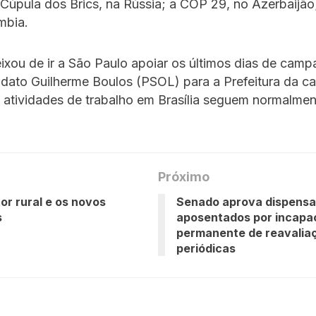
 Cúpula dos Brics, na Rússia; a COP 29, no Azerbaijã
mbia.
xou de ir a São Paulo apoiar os últimos dias de cam
dato Guilherme Boulos (PSOL) para a Prefeitura da ca
s atividades de trabalho em Brasília seguem normalmen
Próximo
or rural e os novos
Senado aprova dispensa
s
aposentados por incapa
permanente de reavalia
periódicas