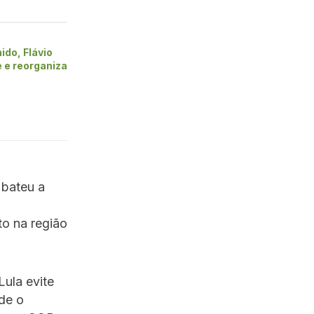
ido, Flávio
 e reorganiza
 bateu a
o na região
ula evite
de o