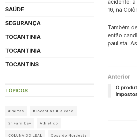
acidente: a
SAÚDE
16, na Colô
SEGURANÇA
Também dei
então candi
TOCANTINIA
paulista. A
TOCANTINIA
TOCANTINS
Anterior
O produt
TÓPICOS
imposto
#Palmas
#Tocantins #Lajeado
2° Farm Day
Athletico
COLUNA DO LEAL
Copa do Nordeste