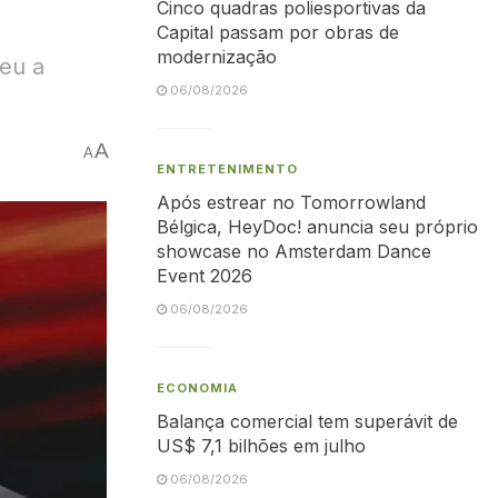
Cinco quadras poliesportivas da
Capital passam por obras de
modernização
teu a
06/08/2026
A
A
ENTRETENIMENTO
Após estrear no Tomorrowland
Bélgica, HeyDoc! anuncia seu próprio
showcase no Amsterdam Dance
Event 2026
06/08/2026
ECONOMIA
Balança comercial tem superávit de
US$ 7,1 bilhões em julho
06/08/2026