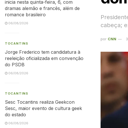
inicia nesta quinta-feira, 6, com
dramas alemão e francês, além de
romance brasileiro
President
06/08/2026
cabeça; 
por
CNN
3
TOCANTINS
Jorge Frederico tem candidatura à
reeleição oficializada em convenção
do PSDB
06/08/2026
TOCANTINS
Sesc Tocantins realiza Geekcon
Sesc, maior evento de cultura geek
do estado
06/08/2026