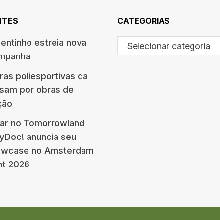
NTES
CATEGORIAS
centinho estreia nova
Selecionar categoria
ampanha
ras poliesportivas da
ssam por obras de
ção
ar no Tomorrowland
eyDoc! anuncia seu
howcase no Amsterdam
nt 2026