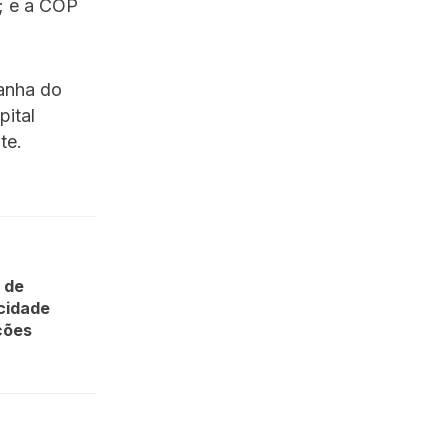
o; e a COP
panha do
pital
te.
 de
cidade
ções