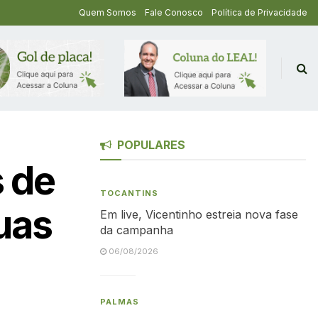
Quem Somos
Fale Conosco
Política de Privacidade
POPULARES
 de
TOCANTINS
uas
Em live, Vicentinho estreia nova fase
da campanha
06/08/2026
PALMAS