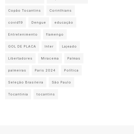
Copão Tocantins
Corinthians
covid19
Dengue
educação
Entretenimento
flamengo
GOL DE PLACA
Inter
Lajeado
Libertadores
Miracema
Palmas
palmeiras
Paris 2024
Política
Seleção Brasileira
São Paulo
Tocantinia
tocantins