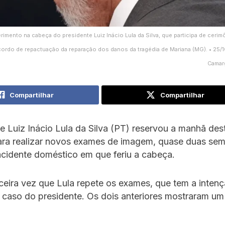
Ferimento na cabeça do presidente Luiz Inácio Lula da Silva, que participa de cerim
ordo de repactuação da reparação dos danos da tragédia de Mariana (MG). • 25/
Camar
Compartilhar
Compartilhar
e Luiz Inácio Lula da Silva (PT) reservou a manhã des
para realizar novos exames de imagem, quase duas se
cidente doméstico em que feriu a cabeça.
rceira vez que Lula repete os exames, que tem a inten
 caso do presidente. Os dois anteriores mostraram u