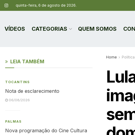
quinta-feira, 6 de agosto de 2026.
VÍDEOS
CATEGORIAS
QUEM SOMOS
CON
Home
Política
LEIA TAMBÉM
Lul
TOCANTINS
ima
Nota de esclarecimento
06/08/2026
sem
PALMAS
dom
Nova programação do Cine Cultura