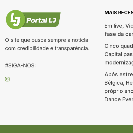
MAIS RECE
Em live, Vi
fase da c
O site que busca sempre a notícia
Cinco quad
com credibilidade e transparência.
Capital pa
moderniza
#SIGA-NOS:
Após estre
Bélgica, H
próprio s
Dance Eve