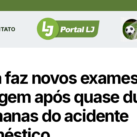
TATO
a faz novos exames
gem após quase d
anas do acidente
éstico