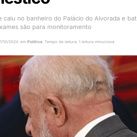
e caiu no banheiro do Palácio do Alvorada e ba
exames são para monitoramento
1/10/2024
em
Política
Tempo de leitura: 1 leitura minuciosa