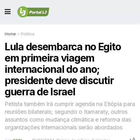
Home
Política
Lula desembarca no Egito
em primeira viagem
internacional do ano;
presidente deve discutir
guerra de Israel
Petista também irá cumprir agenda na Etiópia para
reuniões bilaterais; segundo o Itamaraty, outros
assuntos como mudança climática e reforma das
organizações internacionais serão abordados
A