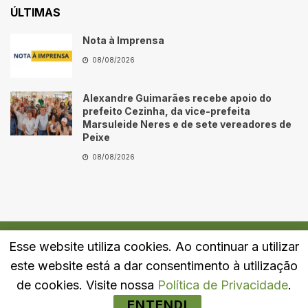
ÚLTIMAS
Nota à Imprensa
08/08/2026
Alexandre Guimarães recebe apoio do
prefeito Cezinha, da vice-prefeita
Marsuleide Neres e de sete vereadores de
Peixe
08/08/2026
Esse website utiliza cookies. Ao continuar a utilizar
Quem Somos
Fale Conosco
Política de Privacidade
este website está a dar consentimento à utilização
© 2024
Portal LJ
- Todos os direitos reservados.
de cookies. Visite nossa
Política de Privacidade
.
ENTENDI