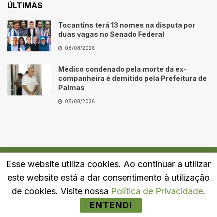
ÚLTIMAS
Tocantins terá 13 nomes na disputa por
duas vagas no Senado Federal
08/08/2026
Médico condenado pela morte da ex-
companheira é demitido pela Prefeitura de
Palmas
08/08/2026
Esse website utiliza cookies. Ao continuar a utilizar
Quem Somos
Fale Conosco
Política de Privacidade
este website está a dar consentimento à utilização
© 2024
Portal LJ
- Todos os direitos reservados.
de cookies. Visite nossa
Política de Privacidade
.
ENTENDI