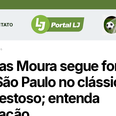
TATO
es
as Moura segue fo
São Paulo no cláss
estoso; entenda
uação