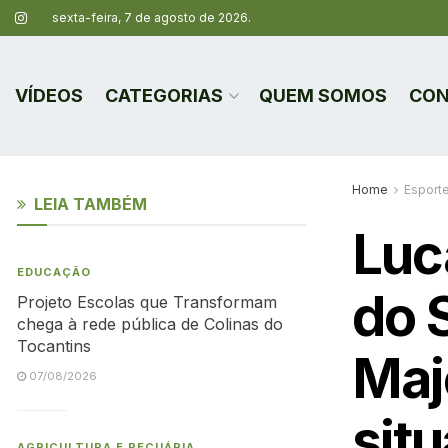
sexta-feira, 7 de agosto de 2026.
VÍDEOS
CATEGORIAS
QUEM SOMOS
CON
Home
Esport
LEIA TAMBÉM
Luc
EDUCAÇÃO
do 
Projeto Escolas que Transformam
chega à rede pública de Colinas do
Tocantins
Maj
07/08/2026
sit
AGRICULTURA E PECUÁRIA