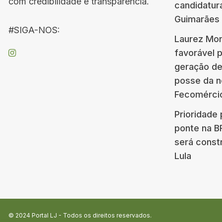
com credibilidade e transparência.
candidatur
Guimarães
#SIGA-NOS:
Laurez Mor
favorável 
geração d
posse da n
Fecomérci
Prioridade 
ponte na 
será const
Lula
© 2024
Portal LJ
- Todos os direitos reservados.