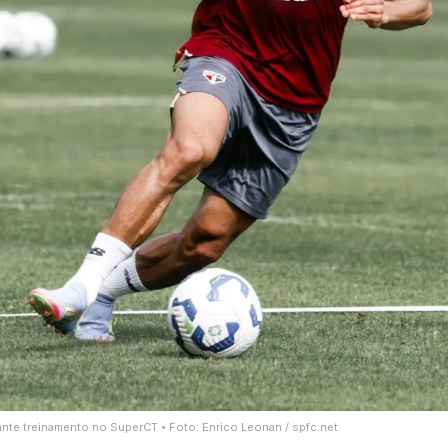
nte treinamento no SuperCT • Foto: Enrico Leonan / spfc.net