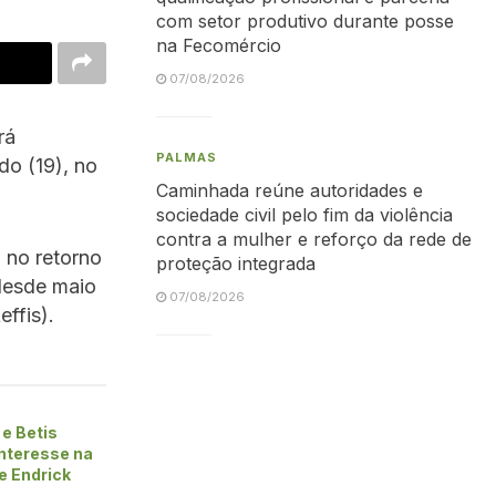
com setor produtivo durante posse
na Fecomércio
07/08/2026
rá
PALMAS
do (19), no
Caminhada reúne autoridades e
sociedade civil pelo fim da violência
contra a mulher e reforço da rede de
 no retorno
proteção integrada
esde maio
07/08/2026
effis).
e Betis
nteresse na
e Endrick