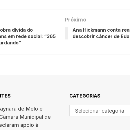
Próximo
obra dívida do
Ana Hickmann conta rea
ans em rede social: “365
descobrir câncer de Ed
uardando”
NTES
CATEGORIAS
haynara de Melo e
Selecionar categoria
 Câmara Municipal de
eclaram apoio à