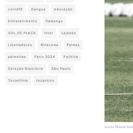
covid19
Dengue
educação
Entretenimento
flamengo
GOL DE PLACA
Inter
Lajeado
Libertadores
Miracema
Palmas
palmeiras
Paris 2024
Política
Seleção Brasileira
São Paulo
Tocantinia
tocantins
Lucas Moura dura