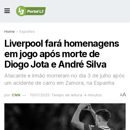
Home
Esportes
Liverpool fará homenagens
em jogo após morte de
Diogo Jota e André Silva
Atacante e irmão morreram no dia 3 de julho após
um acidente de carro em Zamora, na Espanha
A
por
CNN
11/07/2025
Tempo de leitura: 4 minutos
A