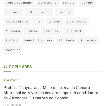
Copão Tocantins
Corinthians
covid19
Dengue
educação
Entretenimento
flamengo
GOL DE PLACA
Inter
Lajeado
Libertadores
Miracema
Palmas
palmeiras
Paris 2024
Política
Seleção Brasileira
São Paulo
Tocantinia
tocantins
POPULARES
POLÍTICA
Prefeita Thaynara de Melo e maioria da Câmara
Municipal de Alvorada declaram apoio à candidatura
de Alexandre Guimarães ao Senado
07/08/2026