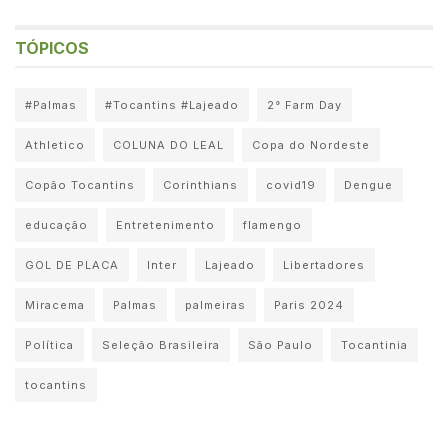
TÓPICOS
#Palmas
#Tocantins #Lajeado
2° Farm Day
Athletico
COLUNA DO LEAL
Copa do Nordeste
Copão Tocantins
Corinthians
covid19
Dengue
educação
Entretenimento
flamengo
GOL DE PLACA
Inter
Lajeado
Libertadores
Miracema
Palmas
palmeiras
Paris 2024
Política
Seleção Brasileira
São Paulo
Tocantinia
tocantins