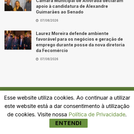
Câmara Municipal de Alvorada declaram
apoio à candidatura de Alexandre
Guimarães ao Senado
07/08/2026
Laurez Moreira defende ambiente
favorável para os negócios e geração de
emprego durante posse da nova diretoria
da Fecomércio
07/08/2026
Esse website utiliza cookies. Ao continuar a utilizar
Quem Somos
Fale Conosco
Política de Privacidade
este website está a dar consentimento à utilização
© 2024
Portal LJ
- Todos os direitos reservados.
de cookies. Visite nossa
Política de Privacidade
.
ENTENDI