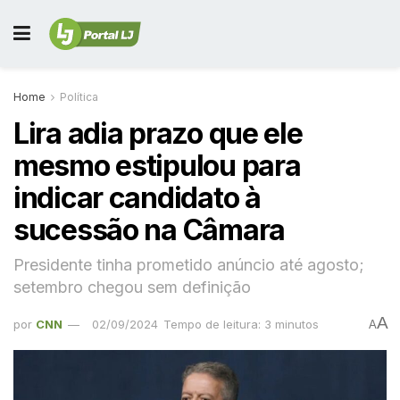
Home
Política
Lira adia prazo que ele
mesmo estipulou para
indicar candidato à
sucessão na Câmara
Presidente tinha prometido anúncio até agosto;
setembro chegou sem definição
A
por
CNN
02/09/2024
Tempo de leitura: 3 minutos
A