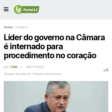
Home
Política
Líder do governo na Câmara
é internado para
procedimento no coração
por
CNN
28/07/2025
A
A
Tempo de leitura: 1 leitura minuciosa