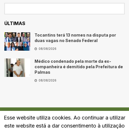
ÚLTIMAS
Tocantins terá 13 nomes na disputa por
duas vagas no Senado Federal
08/08/2026
Médico condenado pela morte da ex-
companheira é demitido pela Prefeitura de
Palmas
08/08/2026
Esse website utiliza cookies. Ao continuar a utilizar
Quem Somos
Fale Conosco
Política de Privacidade
este website está a dar consentimento à utilização