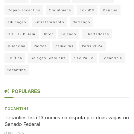
Copão Tocantins
Corinthians
covid19
Dengue
educação
Entretenimento
flamengo
GOL DE PLACA
Inter
Lajeado
Libertadores
Miracema
Palmas
palmeiras
Paris 2024
Política
Seleção Brasileira
São Paulo
Tocantinia
tocantins
POPULARES
TOCANTINS
Tocantins terá 13 nomes na disputa por duas vagas no
Senado Federal
08/08/2026