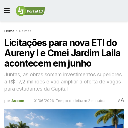
Home
Palmas
Licitações para nova ETI do
Aureny I e Cmei Jardim Laila
acontecem em junho
Juntas, as obras somam investimentos superiores
a R$ 17,2 milhões e vão ampliar a oferta de vagas
para estudantes da Capital
A
por
Ascom
01/06/2026
Tempo de leitura: 2 minutos
A