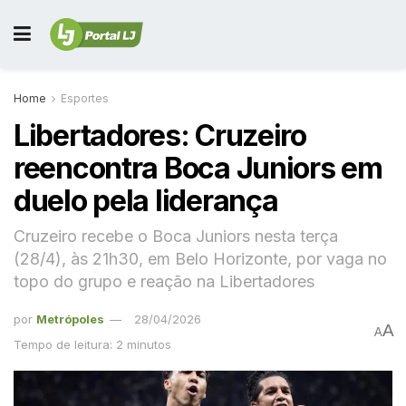
Home
Esportes
Libertadores: Cruzeiro
reencontra Boca Juniors em
duelo pela liderança
Cruzeiro recebe o Boca Juniors nesta terça
(28/4), às 21h30, em Belo Horizonte, por vaga no
topo do grupo e reação na Libertadores
por
Metrópoles
28/04/2026
A
A
Tempo de leitura: 2 minutos