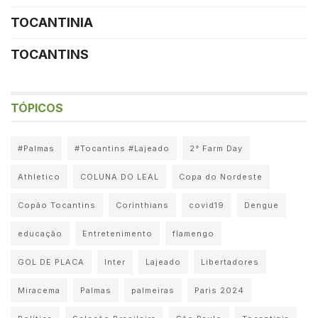
TOCANTINIA
TOCANTINS
TÓPICOS
#Palmas
#Tocantins #Lajeado
2° Farm Day
Athletico
COLUNA DO LEAL
Copa do Nordeste
Copão Tocantins
Corinthians
covid19
Dengue
educação
Entretenimento
flamengo
GOL DE PLACA
Inter
Lajeado
Libertadores
Miracema
Palmas
palmeiras
Paris 2024