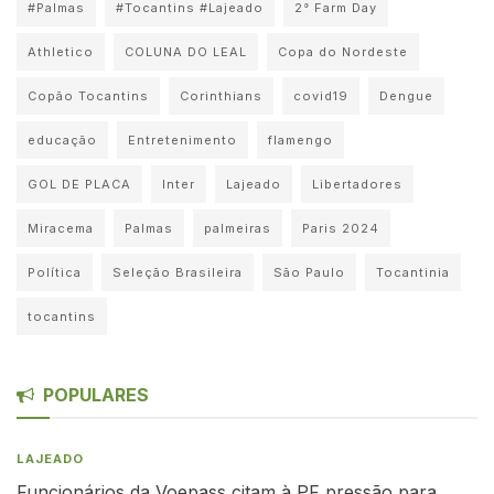
#Palmas
#Tocantins #Lajeado
2° Farm Day
Athletico
COLUNA DO LEAL
Copa do Nordeste
Copão Tocantins
Corinthians
covid19
Dengue
educação
Entretenimento
flamengo
GOL DE PLACA
Inter
Lajeado
Libertadores
Miracema
Palmas
palmeiras
Paris 2024
Política
Seleção Brasileira
São Paulo
Tocantinia
tocantins
POPULARES
LAJEADO
Funcionários da Voepass citam à PF pressão para