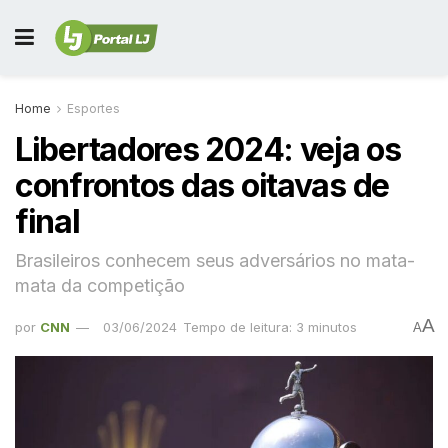
Home
Esportes
Libertadores 2024: veja os
confrontos das oitavas de
final
Brasileiros conhecem seus adversários no mata-
mata da competição
A
por
CNN
03/06/2024
Tempo de leitura: 3 minutos
A