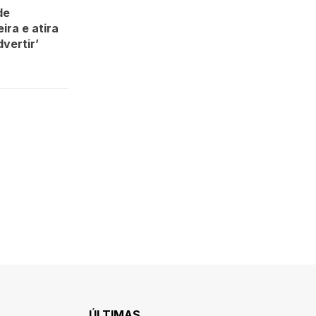
de
ra e atira
vertir’
ÚLTIMAS