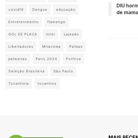
DIU horm
covid19
Dengue
educação
de mama
Entretenimento
flamengo
GOL DE PLACA
Inter
Lajeado
Libertadores
Miracema
Palmas
palmeiras
Paris 2024
Política
Seleção Brasileira
São Paulo
Tocantinia
tocantins
MAIS RECE