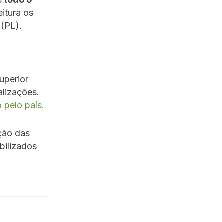
itura os
(PL).
uperior
alizações.
 pelo país.
ção das
bilizados