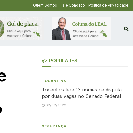
Quem Somos
Fale Conosco
Política de Privacidade
POPULARES
e
TOCANTINS
Tocantins terá 13 nomes na disputa
por duas vagas no Senado Federal
º
08/08/2026
SEGURANÇA