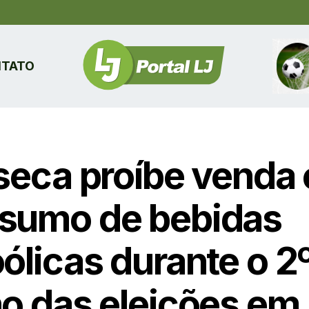
TATO
 seca proíbe venda 
sumo de bebidas
ólicas durante o 2
no das eleições em