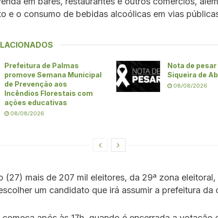
venda em bares, restaurantes e outros comércios, alé
o e o consumo de bebidas alcoólicas em vias pública
ELACIONADOS
Prefeitura de Palmas
Nota de pesar 
promove Semana Municipal
Siqueira de A
de Prevenção aos
08/08/2026
Incêndios Florestais com
ações educativas
08/08/2026
(27) mais de 207 mil eleitores, da 29ª zona eleitoral,
escolher um candidato que irá assumir a prefeitura da c
 começa após às 17h, quando é encerrada a votação 