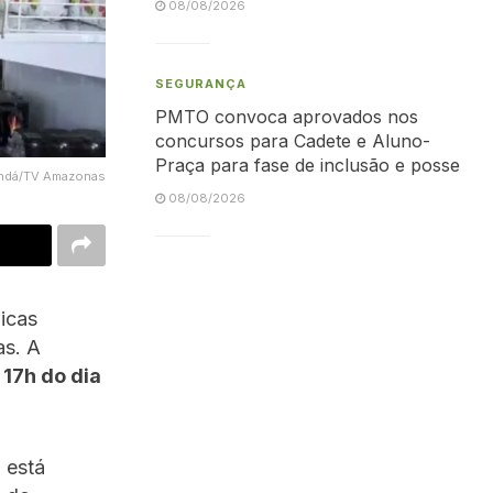
08/08/2026
SEGURANÇA
PMTO convoca aprovados nos
concursos para Cadete e Aluno-
Praça para fase de inclusão e posse
Bindá/TV Amazonas
08/08/2026
licas
as. A
é
17h do dia
 está