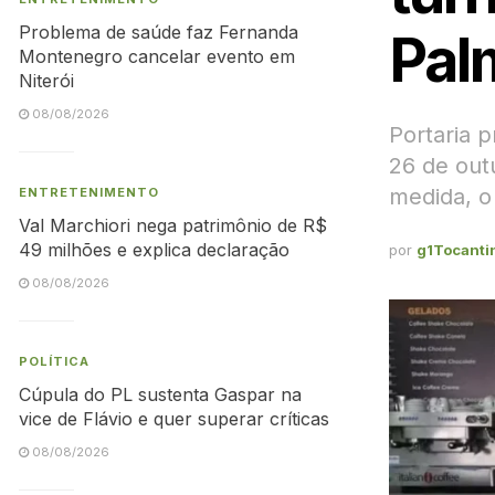
Problema de saúde faz Fernanda
Pal
Montenegro cancelar evento em
Niterói
08/08/2026
Portaria 
26 de out
medida, o
ENTRETENIMENTO
Val Marchiori nega patrimônio de R$
49 milhões e explica declaração
por
g1Tocanti
08/08/2026
POLÍTICA
Cúpula do PL sustenta Gaspar na
vice de Flávio e quer superar críticas
08/08/2026