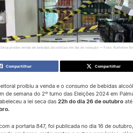
 Seca proíbe venda de bebidas alcoólicas em dia de votação — Foto: Ruthiene 
Compartilhar
Compartilhar
leitoral proibiu a venda e o consumo de bebidas alcoó
fim de semana do 2º turno das Eleições 2024 em Palm
tabeleceu a lei seca das
22h do dia 26 de outubro
at
bro.
om a portaria 847, foi publicada no dia 16 de outubro,