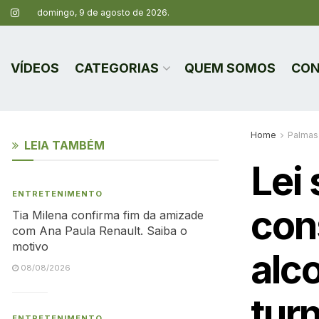
domingo, 9 de agosto de 2026.
VÍDEOS
CATEGORIAS
QUEM SOMOS
CON
Home
Palmas
LEIA TAMBÉM
Lei
ENTRETENIMENTO
con
Tia Milena confirma fim da amizade
com Ana Paula Renault. Saiba o
motivo
alco
08/08/2026
tur
ENTRETENIMENTO