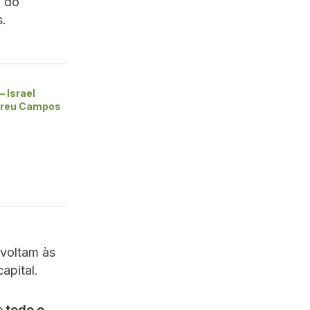
m do
s.
– Israel
breu Campos
 voltam às
apital.
e
todo o