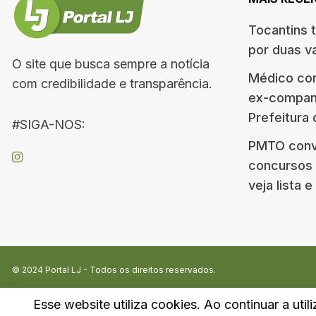
Tocantins 
por duas v
O site que busca sempre a notícia
Médico co
com credibilidade e transparência.
ex-companh
Prefeitura
#SIGA-NOS:
PMTO conv
concursos d
veja lista 
© 2024
Portal LJ
- Todos os direitos reservados.
Esse website utiliza cookies. Ao continuar a util