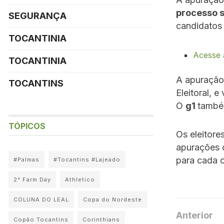
processo s
SEGURANÇA
candidatos
TOCANTINIA
Acesse 
TOCANTINIA
A apuração
TOCANTINS
Eleitoral, e
O
g1
tamb
TÓPICOS
Os eleitor
apurações 
para cada 
#Palmas
#Tocantins #Lajeado
2° Farm Day
Athletico
COLUNA DO LEAL
Copa do Nordeste
Anterior
Copão Tocantins
Corinthians