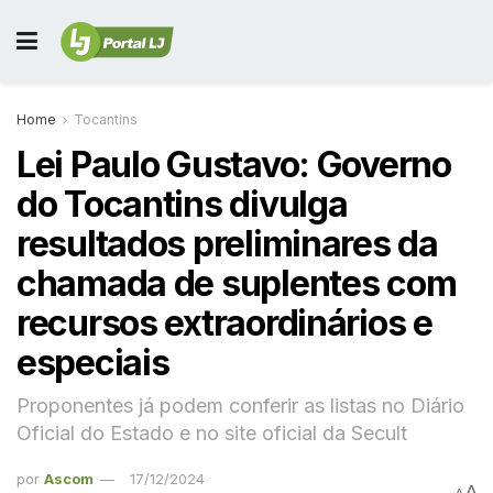
Home
Tocantins
Lei Paulo Gustavo: Governo
do Tocantins divulga
resultados preliminares da
chamada de suplentes com
recursos extraordinários e
especiais
Proponentes já podem conferir as listas no Diário
Oficial do Estado e no site oficial da Secult
por
Ascom
17/12/2024
A