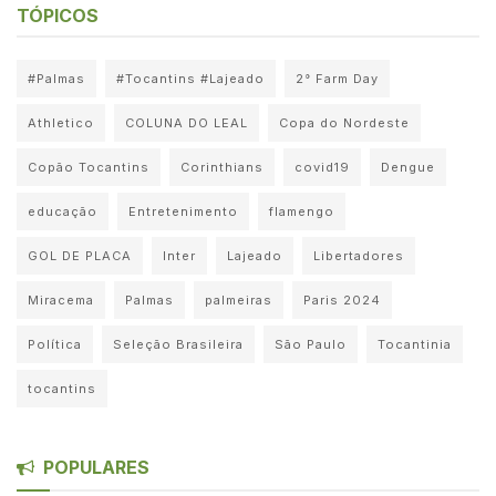
TÓPICOS
#Palmas
#Tocantins #Lajeado
2° Farm Day
Athletico
COLUNA DO LEAL
Copa do Nordeste
Copão Tocantins
Corinthians
covid19
Dengue
educação
Entretenimento
flamengo
GOL DE PLACA
Inter
Lajeado
Libertadores
Miracema
Palmas
palmeiras
Paris 2024
Política
Seleção Brasileira
São Paulo
Tocantinia
tocantins
POPULARES