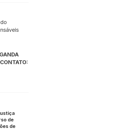
ndo
onsáveis
AGANDA
 CONTATO:
Justiça
rso de
ões de