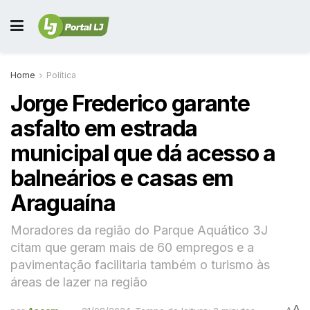
Home
Política
Jorge Frederico garante
asfalto em estrada
municipal que dá acesso a
balneários e casas em
Araguaína
Moradores da região do Parque Aquático 3J
citam que geram mais de 60 empregos e a
pavimentação facilitaria também o turismo às
áreas de lazer na região
A