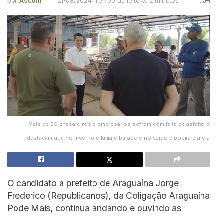
por
Ascom
21/08/2024
Tempo de leitura: 2 minutos
A
Mais de 20 chacareiros e empresários sofrem com falta de asfalto e
destacam que no inverno é lama e buraco e no verão é poeira e areia
O candidato a prefeito de Araguaína Jorge
Frederico (Republicanos), da Coligação Araguaína
Pode Mais, continua andando e ouvindo as