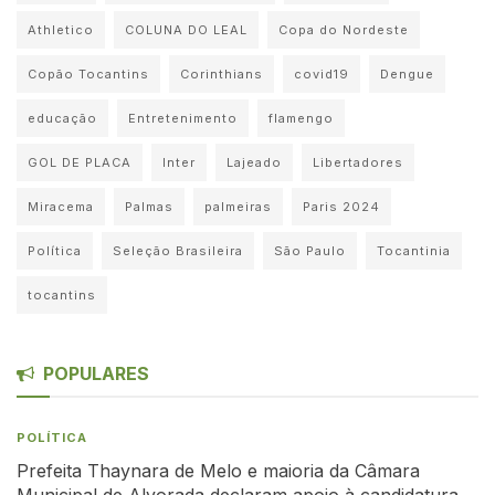
Athletico
COLUNA DO LEAL
Copa do Nordeste
Copão Tocantins
Corinthians
covid19
Dengue
educação
Entretenimento
flamengo
GOL DE PLACA
Inter
Lajeado
Libertadores
Miracema
Palmas
palmeiras
Paris 2024
Política
Seleção Brasileira
São Paulo
Tocantinia
tocantins
POPULARES
POLÍTICA
Prefeita Thaynara de Melo e maioria da Câmara
Municipal de Alvorada declaram apoio à candidatura