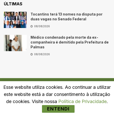
ÚLTIMAS
Tocantins terá 13 nomes na disputa por
duas vagas no Senado Federal
08/08/2026
Médico condenado pela morte da ex-
companheira é demitido pela Prefeitura de
Palmas
08/08/2026
Esse website utiliza cookies. Ao continuar a utilizar
Quem Somos
Fale Conosco
Política de Privacidade
este website está a dar consentimento à utilização
© 2024
Portal LJ
- Todos os direitos reservados.
de cookies. Visite nossa
Política de Privacidade
.
ENTENDI