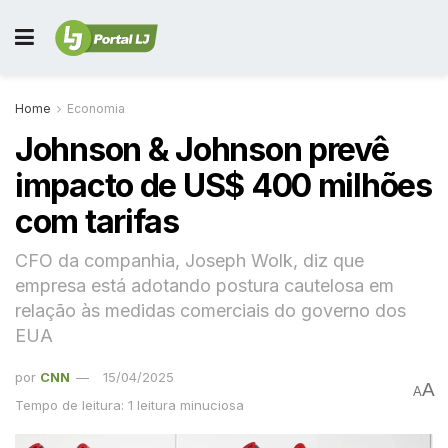
Home
Economia
Johnson & Johnson prevê
impacto de US$ 400 milhões
com tarifas
CFO da companhia, Joseph Wolk, diz que
empresa está adotando postura cautelosa em
relação às medidas comerciais do governo dos
EUA
por
CNN
15/04/2025
A
A
Tempo de leitura: 1 leitura minuciosa