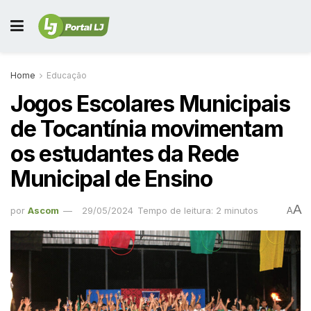
Home
Educação
Jogos Escolares Municipais
de Tocantínia movimentam
os estudantes da Rede
Municipal de Ensino
A
por
Ascom
29/05/2024
Tempo de leitura: 2 minutos
A