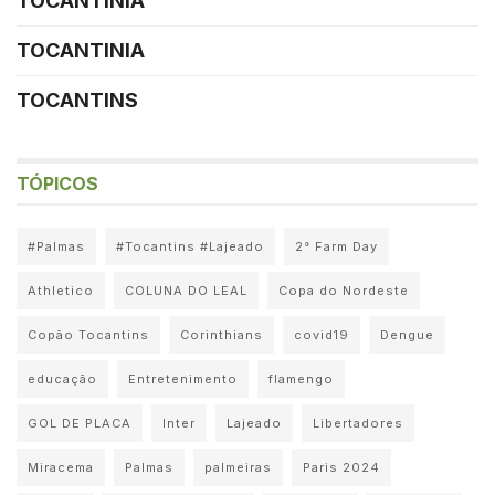
TOCANTINIA
TOCANTINIA
TOCANTINS
TÓPICOS
#Palmas
#Tocantins #Lajeado
2° Farm Day
Athletico
COLUNA DO LEAL
Copa do Nordeste
Copão Tocantins
Corinthians
covid19
Dengue
educação
Entretenimento
flamengo
GOL DE PLACA
Inter
Lajeado
Libertadores
Miracema
Palmas
palmeiras
Paris 2024