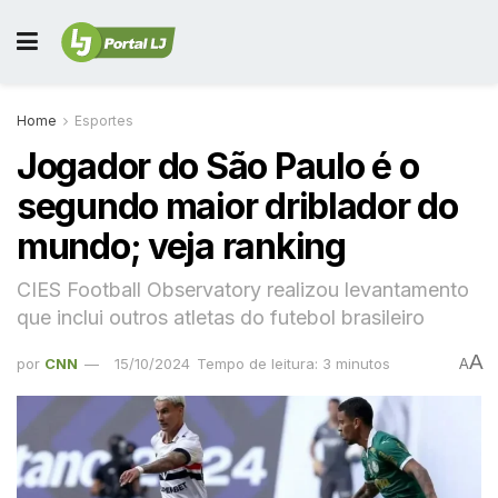
Home
Esportes
Jogador do São Paulo é o
segundo maior driblador do
mundo; veja ranking
CIES Football Observatory realizou levantamento
que inclui outros atletas do futebol brasileiro
A
por
CNN
15/10/2024
Tempo de leitura: 3 minutos
A