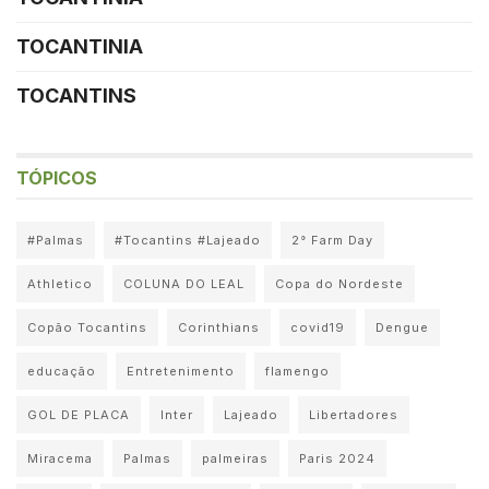
TOCANTINIA
TOCANTINS
TÓPICOS
#Palmas
#Tocantins #Lajeado
2° Farm Day
Athletico
COLUNA DO LEAL
Copa do Nordeste
Copão Tocantins
Corinthians
covid19
Dengue
educação
Entretenimento
flamengo
GOL DE PLACA
Inter
Lajeado
Libertadores
Miracema
Palmas
palmeiras
Paris 2024