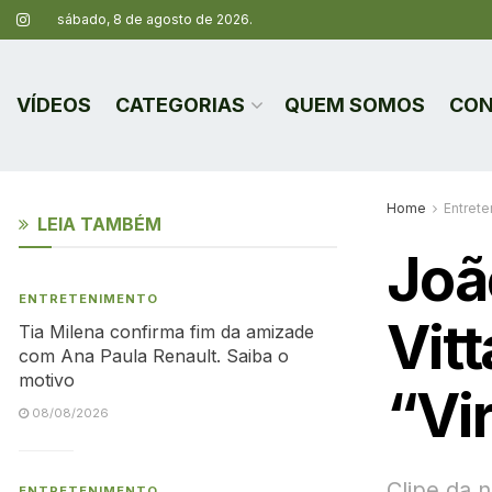
sábado, 8 de agosto de 2026.
VÍDEOS
CATEGORIAS
QUEM SOMOS
CON
Home
Entret
LEIA TAMBÉM
Joã
ENTRETENIMENTO
Vitt
Tia Milena confirma fim da amizade
com Ana Paula Renault. Saiba o
motivo
“Vi
08/08/2026
Clipe da n
ENTRETENIMENTO