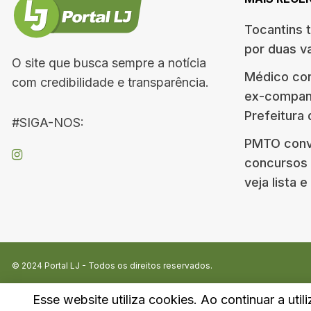
Tocantins 
por duas v
O site que busca sempre a notícia
Médico co
com credibilidade e transparência.
ex-companh
Prefeitura
#SIGA-NOS:
PMTO conv
concursos d
veja lista 
© 2024
Portal LJ
- Todos os direitos reservados.
Esse website utiliza cookies. Ao continuar a util