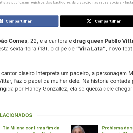
tistas publicaram registros dos bastidores da gravação nas redes sociais • Insta
Compartilhar
Compartilhar
oão Gomes
, 22, e a cantora e
drag queen Pabllo Vitt
sta sexta-feira (13), o clipe de
“Vira Lata”
, novo feat
cantor piseiro interpreta um padeiro, a personagem M
Vittar, faz o papel da mulher dele. Na história contada 
rigida por Flaney Gonzallez, ela se queixa dele chegar
ELACIONADOS
Tia Milena confirma fim da
Problema de s