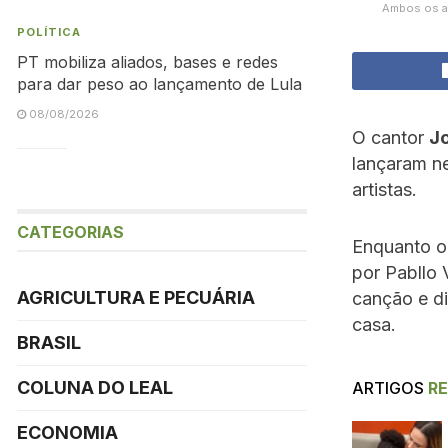
Ambos os ar
POLÍTICA
PT mobiliza aliados, bases e redes
para dar peso ao lançamento de Lula
08/08/2026
O cantor
J
lançaram ne
artistas.
CATEGORIAS
Enquanto o 
por Pabllo 
AGRICULTURA E PECUÁRIA
canção e di
casa.
BRASIL
COLUNA DO LEAL
ARTIGOS
R
ECONOMIA