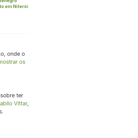
tenegro
to em Niterói
co, onde o
ostrar os
obre ter
bllo Vittar
,
s.