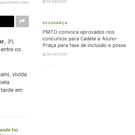
08/08/2026
gram/Pabllo Vittar
SEGURANÇA
PMTO convoca aprovados nos
concursos para Cadete e Aluno-
ar
, 31,
Praça para fase de inclusão e posse
 entre os
08/08/2026
ami, vivida
pela
 tarde em
aúde faz