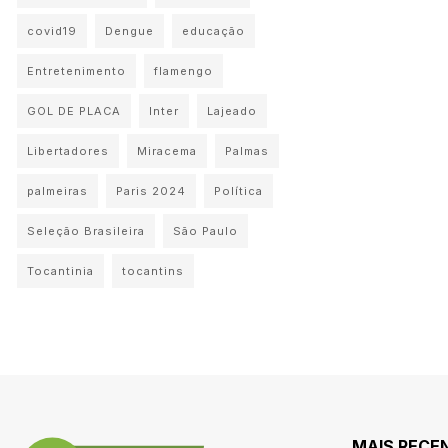
covid19
Dengue
educação
Entretenimento
flamengo
GOL DE PLACA
Inter
Lajeado
Libertadores
Miracema
Palmas
palmeiras
Paris 2024
Política
Seleção Brasileira
São Paulo
Tocantinia
tocantins
MAIS RECE