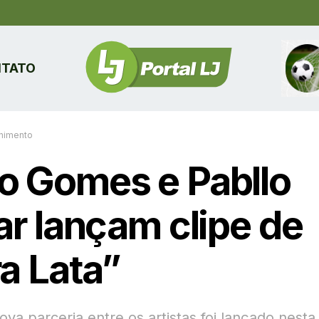
TATO
enimento
o Gomes e Pabllo
ar lançam clipe de
ra Lata”
ova parceria entre os artistas foi lançado nesta