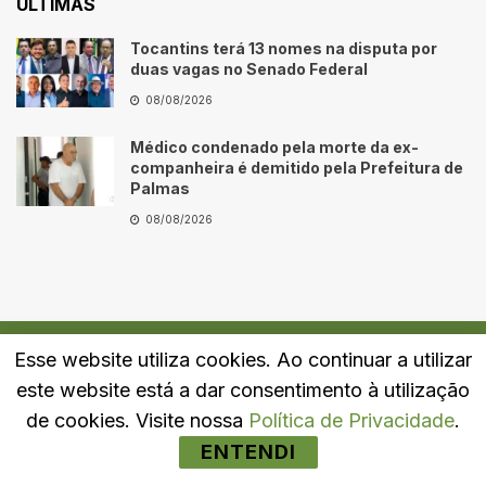
ÚLTIMAS
Tocantins terá 13 nomes na disputa por
duas vagas no Senado Federal
08/08/2026
Médico condenado pela morte da ex-
companheira é demitido pela Prefeitura de
Palmas
08/08/2026
Esse website utiliza cookies. Ao continuar a utilizar
Quem Somos
Fale Conosco
Política de Privacidade
este website está a dar consentimento à utilização
© 2024
Portal LJ
- Todos os direitos reservados.
de cookies. Visite nossa
Política de Privacidade
.
ENTENDI