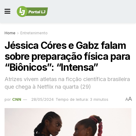
Home
Entretenimento
Jéssica Córes e Gabz falam
sobre preparação física para
“Biônicos”: “Intensa”
Atrizes vivem atletas na ficção científica brasileira
que chega à Netflix na quarta (29)
A
por
CNN
28/05/2024
Tempo de leitura: 3 minutos
A