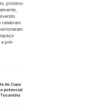
io, próximo
ualmente,
volvendo
e celebram
posicionaram
 espaço
 a pré-
ta do Cupu
a potencial
 Tocantins