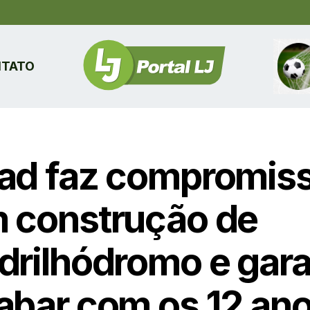
TATO
ad faz compromis
 construção de
drilhódromo e gar
abar com os 12 an