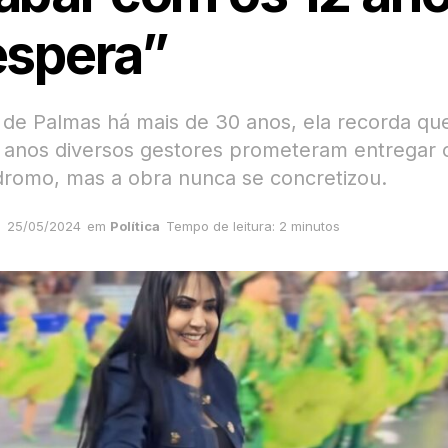
espera”
de Palmas há mais de 30 anos, ela recorda qu
2 anos diversos gestores prometeram entregar 
dromo, mas a obra nunca se concretizou.
25/05/2024
em
Política
Tempo de leitura: 2 minutos