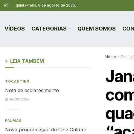
quinta-feira, 6 de agosto de 2026.
VÍDEOS
CATEGORIAS
QUEM SOMOS
CON
Home
Política
LEIA TAMBÉM
Jan
TOCANTINS
com
Nota de esclarecimento
06/08/2026
qua
PALMAS
“ac
Nova programação do Cine Cultura