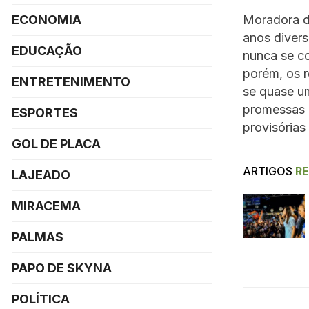
ECONOMIA
Moradora de
anos diver
EDUCAÇÃO
nunca se co
porém, os 
ENTRETENIMENTO
se quase um
promessas n
ESPORTES
provisória
GOL DE PLACA
ARTIGOS
R
LAJEADO
MIRACEMA
PALMAS
PAPO DE SKYNA
POLÍTICA