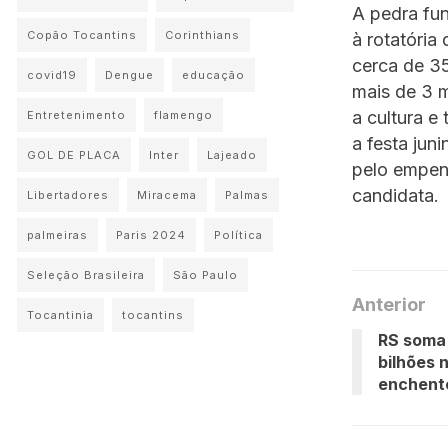
A pedra fun
Copão Tocantins
Corinthians
à rotatória
cerca de 35
covid19
Dengue
educação
mais de 3 m
a cultura e
Entretenimento
flamengo
a festa jun
GOL DE PLACA
Inter
Lajeado
pelo empenh
candidata.
Libertadores
Miracema
Palmas
palmeiras
Paris 2024
Política
Seleção Brasileira
São Paulo
Anterior
Tocantinia
tocantins
RS soma 
bilhões 
enchent