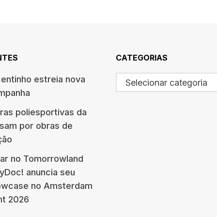
NTES
CATEGORIAS
centinho estreia nova
Selecionar categoria
ampanha
ras poliesportivas da
ssam por obras de
ção
ar no Tomorrowland
eyDoc! anuncia seu
howcase no Amsterdam
nt 2026