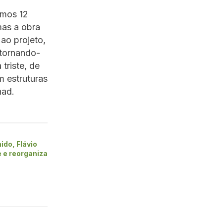
imos 12
mas a obra
ao projeto,
 tornando-
triste, de
m estruturas
nad.
ido, Flávio
 e reorganiza