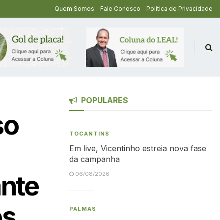
Quem Somos
Fale Conosco
Política de Privacidade
POPULARES
so
TOCANTINS
Em live, Vicentinho estreia nova fase
da campanha
ante
06/08/2026
os
PALMAS