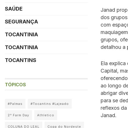
SAÚDE
Janad prop
dos grupos 
SEGURANÇA
com espaços
maquiagem e
TOCANTINIA
grupos, ofe
detalhou a 
TOCANTINIA
TOCANTINS
Ela explica 
Capital, ma
oferecendo
TÓPICOS
ao longo de
abrigar div
para se ded
#Palmas
#Tocantins #Lajeado
reflexos da
Janad.
2° Farm Day
Athletico
COLUNA DO LEAL
Copa do Nordeste