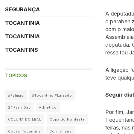
SEGURANÇA
A deputada
o parabeniz
TOCANTINIA
com o maio
TOCANTINIA
Assembleia 
deputada. O
TOCANTINS
ressaltou J
A ligação f
TÓPICOS
teve qualqu
Seguir dia
#Palmas
#Tocantins #Lajeado
2° Farm Day
Athletico
Por fim, Ja
frequentand
COLUNA DO LEAL
Copa do Nordeste
feiras, nas
Copão Tocantins
Corinthians