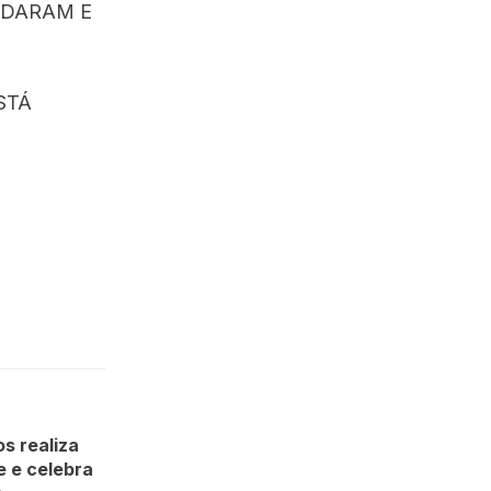
UDARAM E
STÁ
os realiza
e e celebra