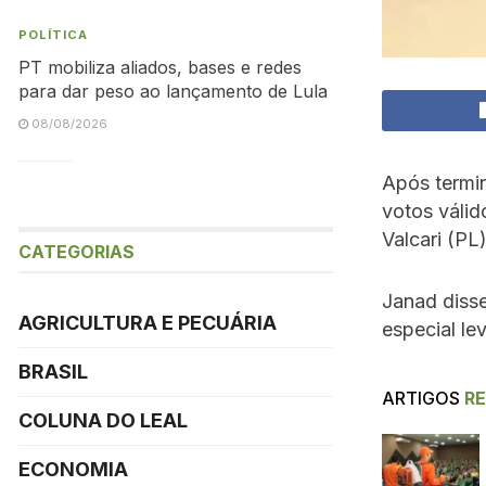
POLÍTICA
PT mobiliza aliados, bases e redes
para dar peso ao lançamento de Lula
08/08/2026
Após termi
votos válid
Valcari (P
CATEGORIAS
Janad disse
AGRICULTURA E PECUÁRIA
especial le
BRASIL
ARTIGOS
R
COLUNA DO LEAL
ECONOMIA