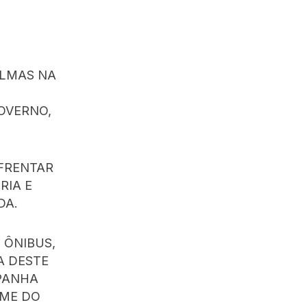
ALMAS NA
OVERNO,
FRENTAR
RIA E
DA.
 ÔNIBUS,
A DESTE
MPANHA
OME DO