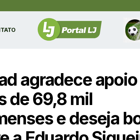
TATO
ad agradece apoio
s de 69,8 mil
menses e deseja b
te a Eduardo Siquei