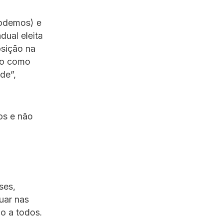
Podemos) e
dual eleita
sição na
igo como
de”,
os e não
ses,
uar nas
o a todos.