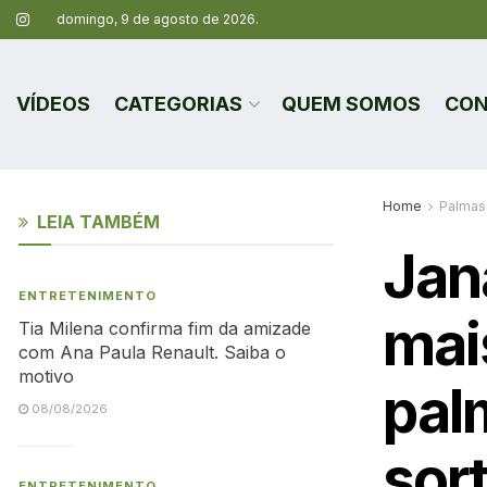
domingo, 9 de agosto de 2026.
VÍDEOS
CATEGORIAS
QUEM SOMOS
CON
Home
Palmas
LEIA TAMBÉM
Jan
ENTRETENIMENTO
mai
Tia Milena confirma fim da amizade
com Ana Paula Renault. Saiba o
motivo
pal
08/08/2026
sor
ENTRETENIMENTO