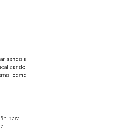
ar sendo a
scalizando
verno, como
ção para
ha