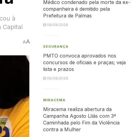
Médico condenado pela morte da ex-
companheira é demitido pela
Prefeitura de Palmas
cou à
08/08/2026
 Capital
A
A
SEGURANÇA
PMTO convoca aprovados nos
concursos de oficiais e praças; veja
lista e prazos
08/08/2026
MIRACEMA
Miracema realiza abertura da
Campanha Agosto Lilás com 3ª
Caminhada pelo Fim da Violência
contra a Mulher