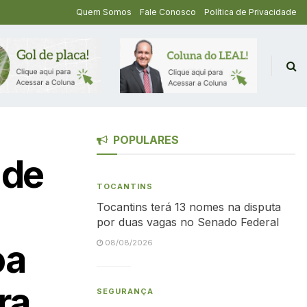
Quem Somos
Fale Conosco
Política de Privacidade
POPULARES
 de
TOCANTINS
Tocantins terá 13 nomes na disputa
por duas vagas no Senado Federal
oa
08/08/2026
ra
SEGURANÇA