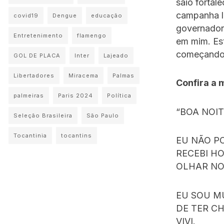
saio fortal
campanha l
covid19
Dengue
educação
governador
Entretenimento
flamengo
em mim. Est
começando!”
GOL DE PLACA
Inter
Lajeado
Libertadores
Miracema
Palmas
Confira a 
palmeiras
Paris 2024
Política
“BOA NOI
Seleção Brasileira
São Paulo
Tocantinia
tocantins
EU NÃO P
RECEBI H
OLHAR NO
EU SOU M
DE TER C
VIVI.