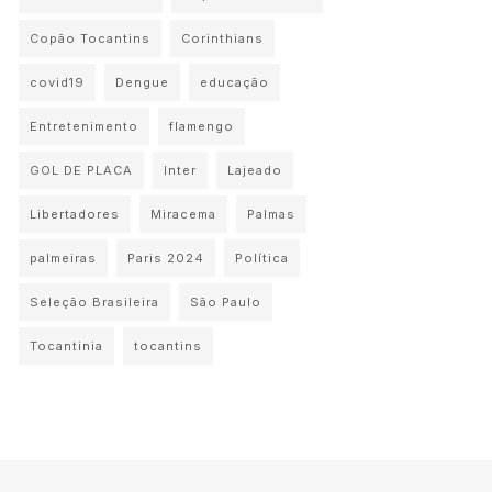
Copão Tocantins
Corinthians
covid19
Dengue
educação
Entretenimento
flamengo
GOL DE PLACA
Inter
Lajeado
Libertadores
Miracema
Palmas
palmeiras
Paris 2024
Política
Seleção Brasileira
São Paulo
Tocantinia
tocantins