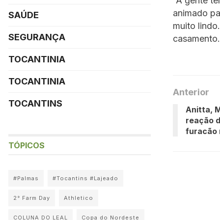
“A gente te
animado par
SAÚDE
muito lindo
SEGURANÇA
casamento.
TOCANTINIA
TOCANTINIA
Anterior
TOCANTINS
Anitta, 
reação d
furacão
TÓPICOS
#Palmas
#Tocantins #Lajeado
2° Farm Day
Athletico
COLUNA DO LEAL
Copa do Nordeste