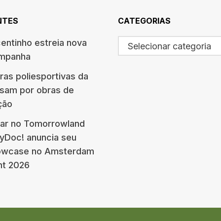
NTES
CATEGORIAS
centinho estreia nova
Selecionar categoria
ampanha
ras poliesportivas da
ssam por obras de
ção
ar no Tomorrowland
eyDoc! anuncia seu
howcase no Amsterdam
nt 2026