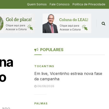
Quem Somos
Fale Conosco
Política de Privacidade
POPULARES
 na
TOCANTINS
no
Em live, Vicentinho estreia nova fase
da campanha
06/08/2026
PALMAS
e ano