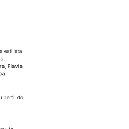
estilista
os
ra, Flavia
ca
 perfil do