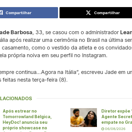
Compartilhar
Compartilhar
ade Barbosa
, 33, se casou com o administrador
Lea
ália após realizar uma cerimônia no Brasil na última s
 casamento, como o vestido da atleta e os convidado
la própria noiva em seu perfil no Instagram.
empre continua…Agora na Itália”, escreveu Jade em u
feitas nesta terça-feira (8).
ELACIONADOS
Após estrear no
Diretor expõe 
Tomorrowland Bélgica,
Agente Secre
HeyDoc! anuncia seu
empate no Gra
próprio showcase no
06/08/2026