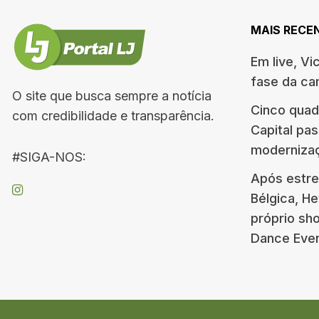
MAIS RECE
Em live, Vi
fase da c
O site que busca sempre a notícia
Cinco quad
com credibilidade e transparência.
Capital pa
moderniza
#SIGA-NOS:
Após estre
Bélgica, H
próprio s
Dance Eve