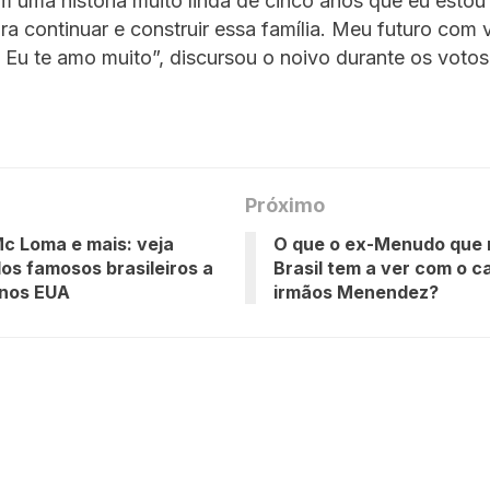
m uma história muito linda de cinco anos que eu estou
a continuar e construir essa família. Meu futuro com 
. Eu te amo muito”, discursou o noivo durante os voto
Próximo
Mc Loma e mais: veja
O que o ex-Menudo que 
os famosos brasileiros a
Brasil tem a ver com o c
 nos EUA
irmãos Menendez?