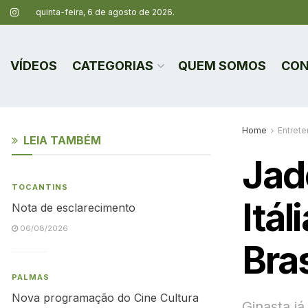
quinta-feira, 6 de agosto de 2026.
VÍDEOS
CATEGORIAS
QUEM SOMOS
CON
Home
Entret
LEIA TAMBÉM
Jad
TOCANTINS
Itál
Nota de esclarecimento
06/08/2026
Bras
PALMAS
Nova programação do Cine Cultura
Ginasta j