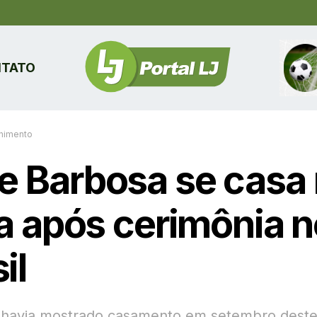
TATO
enimento
e Barbosa se casa
ia após cerimônia 
il
á havia mostrado casamento em setembro dest