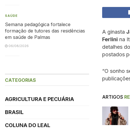
SAÚDE
Semana pedagógica fortalece
formação de tutores das residências
A ginasta
J
em saúde de Palmas
Ferlini
na It
detalhes do
06/08/2026
postados pe
“O sonho s
publicações 
CATEGORIAS
ARTIGOS
R
AGRICULTURA E PECUÁRIA
BRASIL
COLUNA DO LEAL