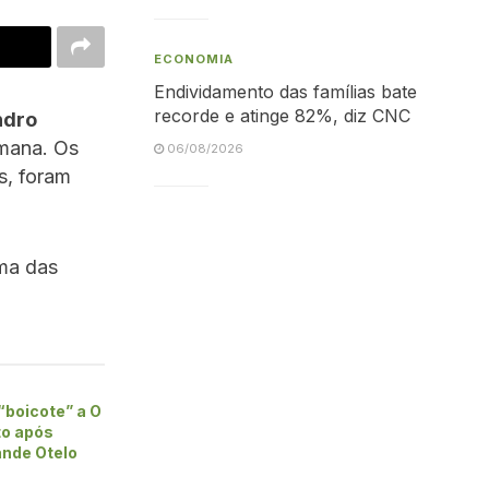
ECONOMIA
Endividamento das famílias bate
recorde e atinge 82%, diz CNC
ndro
emana. Os
06/08/2026
s, foram
ma das
“boicote” a O
to após
nde Otelo