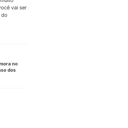
 muito
você vai ser
s do
mora no
aso dos