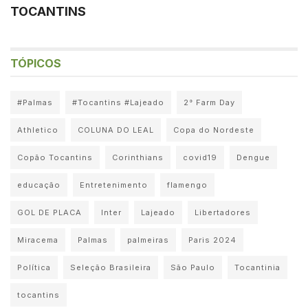
TOCANTINS
TÓPICOS
#Palmas
#Tocantins #Lajeado
2° Farm Day
Athletico
COLUNA DO LEAL
Copa do Nordeste
Copão Tocantins
Corinthians
covid19
Dengue
educação
Entretenimento
flamengo
GOL DE PLACA
Inter
Lajeado
Libertadores
Miracema
Palmas
palmeiras
Paris 2024
Política
Seleção Brasileira
São Paulo
Tocantinia
tocantins