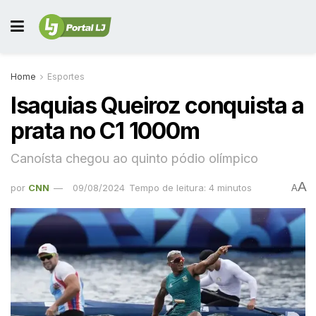
Home
Esportes
Isaquias Queiroz conquista a
prata no C1 1000m
Canoísta chegou ao quinto pódio olímpico
A
por
CNN
09/08/2024
Tempo de leitura: 4 minutos
A