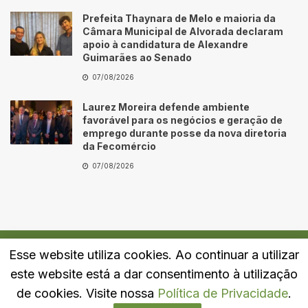
Prefeita Thaynara de Melo e maioria da
Câmara Municipal de Alvorada declaram
apoio à candidatura de Alexandre
Guimarães ao Senado
07/08/2026
Laurez Moreira defende ambiente
favorável para os negócios e geração de
emprego durante posse da nova diretoria
da Fecomércio
07/08/2026
Esse website utiliza cookies. Ao continuar a utilizar
Quem Somos
Fale Conosco
Política de Privacidade
este website está a dar consentimento à utilização
© 2024
Portal LJ
- Todos os direitos reservados.
de cookies. Visite nossa
Política de Privacidade
.