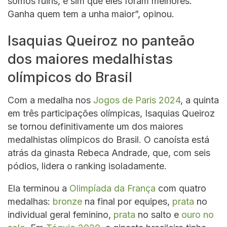
somos ruins, e sim que eles foram melhores.
Ganha quem tem a unha maior”, opinou.
Isaquias Queiroz no panteão
dos maiores medalhistas
olímpicos do Brasil
Com a medalha nos
Jogos de Paris 2024
, a quinta
em três participações olímpicas, Isaquias Queiroz
se tornou definitivamente um dos maiores
medalhistas olímpicos do Brasil. O canoísta está
atrás da ginasta Rebeca Andrade, que, com seis
pódios, lidera o ranking isoladamente.
Ela terminou a
Olimpíada da França
com quatro
medalhas:
bronze
na final por equipes,
prata
no
individual geral feminino,
prata
no salto e
ouro no