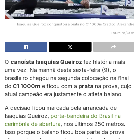
Isaquias Queiroz conquistou a prata no C1 1000m Crédito: Alexandre
Loureiro/COB
O
canoísta Isaquias Queiroz
fez história mais
uma vez! Na manhã desta sexta-feira (9), o
brasileiro chegou na segunda colocação na final
do
C1 1000m
e ficou com a
prata
na prova, cujo
atual campeão era justamente o atleta baiano.
A decisão ficou marcada pela arrancada de
Isaquias Queiroz,
porta-bandeira do Brasil na
cerimônia de abertura
, nos últimos 250 metros.
Isso porque o baiano ficou boa parte da prova