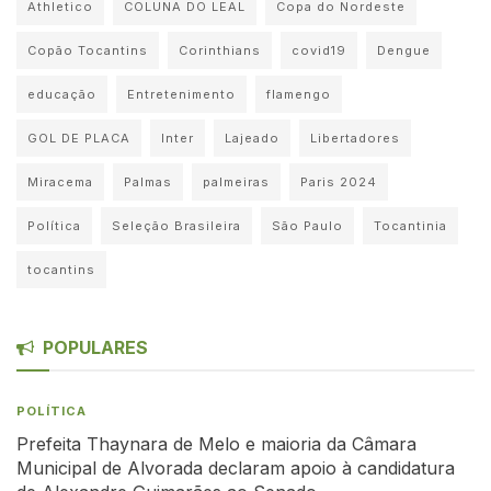
Athletico
COLUNA DO LEAL
Copa do Nordeste
Copão Tocantins
Corinthians
covid19
Dengue
educação
Entretenimento
flamengo
GOL DE PLACA
Inter
Lajeado
Libertadores
Miracema
Palmas
palmeiras
Paris 2024
Política
Seleção Brasileira
São Paulo
Tocantinia
tocantins
POPULARES
POLÍTICA
Prefeita Thaynara de Melo e maioria da Câmara
Municipal de Alvorada declaram apoio à candidatura