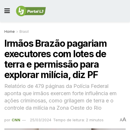
Home
Brasil
Irmãos Brazão pagariam
executores com lotes de
terra e permissão para
explorar milícia, diz PF
Relatório de 479 páginas da Polícia Federal
aponta que irmãos exercem forte influência em
ações criminosas, como grilagem de terra e o
controle da milícia na Zona Oeste do Rio
A
por
CNN
25/03/2024
Tempo de leitura: 2 minutos
A